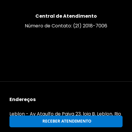
Central de Atendimento
Número de Contato: (21) 2018-7006
Endereços
Leblon - Av Ataulfo de Paiva 23, loja B, Leblon, Rio
de Janeiro RJ, Cep 22440-032
RECEBER ATENDIMENTO