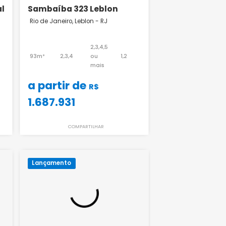
 Residencial
Sambaíba 323 Leblon
n - RJ
Rio de Janeiro, Leblon - RJ
1,2,3
1
2,3,4,5
93m²
2,3,4
ou
1,2
mais
R$
a partir de
R$
1.687.931
ILHAR
COMPARTILHAR