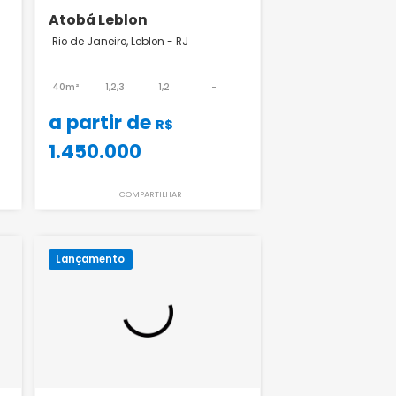
nto Leblon
Atobá Leblon
n - RJ
Rio de Janeiro, Leblon - RJ
1,2,3
1
40m²
1,2,3
1,2
-
a partir de
R$
R$
1.450.000
ILHAR
COMPARTILHAR
Lançamento