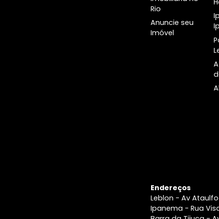
Botânico
A Imobiliári
Blog e
últimas
notícias
Imobiliária n
Rio
Anuncie seu
Imóvel