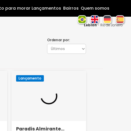
Home
Pronto para morar
Lançamentos
Bairros
Que
Leb
Ordenar por:
Lançamento