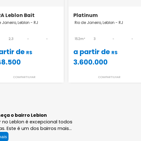
Lançamento
Lançamento
IGARA Leblon Bait
Platinum
Rio de Janeiro, Leblon - RJ
Rio de Janeiro, Leblo
85m²
2,3
-
-
152m²
3
a partir de
a partir de
R$
1.948.500
3.600.000