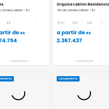
Mares
Urquiza Leblon
Rio de Janeiro, Leblon - RJ
Rio de Janeiro, Leblo
174m²
3,4
-
-
67m²
1,2,3
a partir de
a partir de
R$
3.474.754
2.367.437
COMPARTILHAR
COMPART