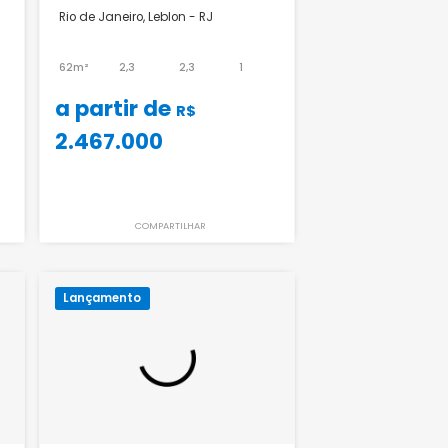
Paradis Almirante
Guilhem Leblon
n - RJ
Rio de Janeiro, Leblon - RJ
-
-
62m²
2,3
2,3
1
a partir de
R$
R$
2.467.000
ILHAR
COMPARTILHAR
Lançamento