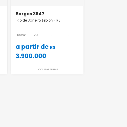
Lançamento
Borges 3647
n - RJ
Rio de Janeiro, Leblon - RJ
-
-
100m²
2,3
-
-
a partir de
R$
R$
3.900.000