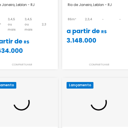
Bruma Mozak Leblon
Bartô 144
Rio de Janeiro, Leblon - RJ
Rio de Janeiro, Leblo
3,4,5
3,4,5
86m²
2,3,4
227m²
ou
ou
2,3
a partir de
mais
mais
3.148.000
a partir de
R$
10.634.000
COMPARTILHAR
COMPART
Lançamento
Lançamento