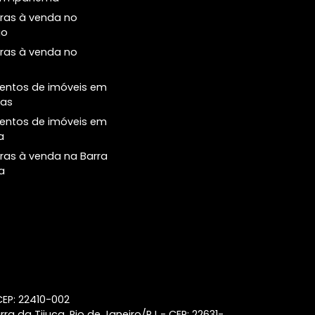
venda no Leblon
Cobertura à venda no no Leblon
Principais buscas
Central de
Atendimento
Casas à venda na Barra da
Tijuca
Número de Conta
(21) 2018-7006
Apartamentos de 1 quarto à
venda em Ipanema
Coberturas à venda no
Botafogo
Coberturas à venda no