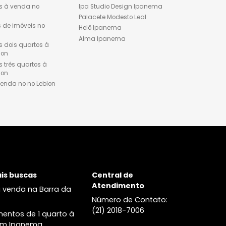
Apartamentos dois quartos à
Lançamentos de imóveis
venda no Flamengo
Ipanema
Apartamentos três quartos à
Apartamento 1 quarto à 
venda no Flamengo
em Ipanema
Cobertura à venda no
Apartamentos dois quart
Flamengo
venda em Ipanema
Apartamentos três quarto
venda em Ipanema
Cobertura à venda em
Ipanema
Leblon
Lançamentos
Apartamentos à venda no
Ipa Studio Design Ipane
Leblon
Palacete Modesto Leal
Lançamentos de imóveis no
Helô Ipanema
Leblon
Alma Ipanema
Apartamentos dois quartos à
venda no Leblon
Apartamentos três quartos à