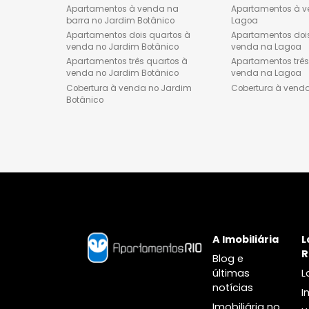
Lançamentos de imóveis na
Apartament
Barra da Tijuca
venda no 
Apartamentos dois quartos à
Apartament
venda na Barra da tijuca
venda no 
Apartamentos três quartos à
Cobertura 
venda na Barra da tijuca
Cobertura à venda na Barra da
Tijuca
Casas à venda na Barra da
Tijuca
Jardim Botânico
Lagoa
Apartamentos à venda na
Apartamen
barra no Jardim Botânico
Lagoa
Apartamentos dois quartos à
Apartament
venda no Jardim Botânico
venda na 
Apartamentos três quartos à
Apartament
venda no Jardim Botânico
venda na 
Cobertura à venda no Jardim
Cobertura