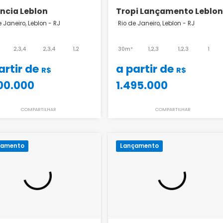
Essência Leblon
Tropi Lançame
Rio de Janeiro, Leblon - RJ
Rio de Janeiro, Leblo
75m²
2,3,4
2,3,4
1,2
30m²
1,2,3
a partir de
a partir de
R$
2.700.000
1.495.000
COMPARTILHAR
COMPART
Lançamento
Lançamento