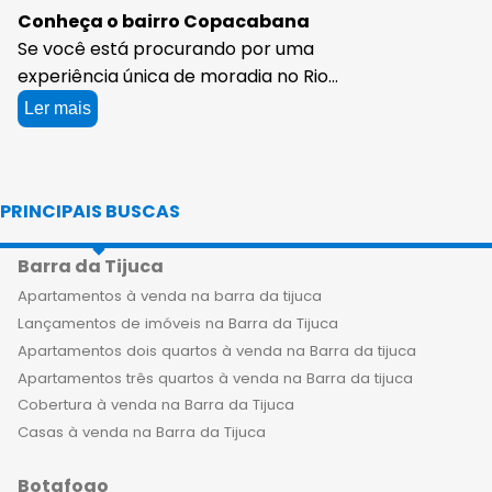
Conheça o bairro Copacabana
Se você está procurando por uma
experiência única de moradia no Rio
de Janeiro, não precisa procurar mais
Ler mais
do que os apartamentos de luxo à
venda em Copacabana. Com vistas
deslumbrantes de uma das praias
PRINCIPAIS BUSCAS
mais icônicas do mundo e uma
infinidade de comodidades, esses
Barra da Tijuca
empreendimentos de alto padrão à
venda oferecem uma sensação de
Apartamentos à venda na barra da tijuca
vida incomparável. Imagine-se
Lançamentos de imóveis na Barra da Tijuca
acordando todas as manhãs para ver
Apartamentos dois quartos à venda na Barra da tijuca
o sol nascer sobre a praia de
Apartamentos três quartos à venda na Barra da tijuca
Copacabana a partir do conforto do
Cobertura à venda na Barra da Tijuca
seu quarto. Com apartamentos
Casas à venda na Barra da Tijuca
espaçosos e cheios de luz natural,
Botafogo
você pode desfrutar de uma