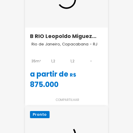
B RIO Leopoldo Miguez
Copacabana
Rio de Janeiro, Copacabana - RJ
35m²
1,2
1,2
-
a partir de
R$
875.000
COMPARTILHAR
Pronto