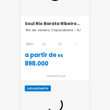
Soul Rio Barata Ribeiro
Copacabana
Rio de Janeiro, Copacabana - RJ
33m²
1,2
1,2
-
a partir de
R$
898.000
COMPARTILHAR
Lançamento