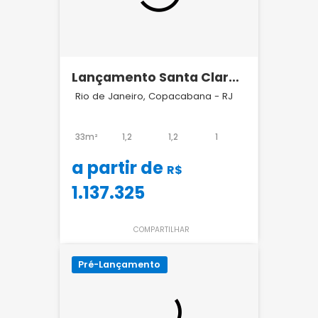
Lançamento Santa Clara
127 Copacabana
Rio de Janeiro, Copacabana - RJ
33m²
1,2
1,2
1
a partir de
R$
1.137.325
COMPARTILHAR
Pré-Lançamento