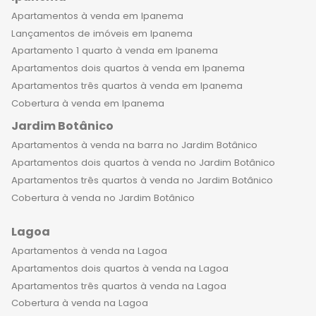
sensação de que tudo é possível e
Apartamentos à venda em Ipanema
que o dia será cheio de aventuras. É
Lançamentos de imóveis em Ipanema
uma sensação de liberdade, luxo e
Apartamento 1 quarto à venda em Ipanema
privacidade, tudo ao mesmo tempo.
Apartamentos dois quartos à venda em Ipanema
Se você é ousado e apaixonado pela
Apartamentos três quartos à venda em Ipanema
vida, um apartamento de luxo em
Cobertura à venda em Ipanema
Copacabana pode ser o lugar
Jardim Botânico
perfeito para você chamar de lar.
Apartamentos à venda na barra no Jardim Botânico
Aqui, você terá a liberdade de
Apartamentos dois quartos à venda no Jardim Botânico
explorar tudo o que a cidade tem a
Apartamentos três quartos à venda no Jardim Botânico
oferecer e o conforto de voltar para
Cobertura à venda no Jardim Botânico
um espaço que é verdadeiramente
seu. Não perca a oportunidade de
Lagoa
experimentar a vida em um
Apartamentos à venda na Lagoa
apartamento de luxo em
Apartamentos dois quartos à venda na Lagoa
Copacabana. Viva com estilo e
Apartamentos três quartos à venda na Lagoa
emoção, e descubra o que é viver no
Cobertura à venda na Lagoa