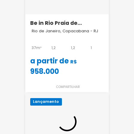
Be in Rio Praia de
Copacabana |
Rio de Janeiro, Copacabana - RJ
Lançamento a 1 Quadra
da Praia | Studios para
37m²
1,2
1,2
1
Airbnb
a partir de
R$
958.000
COMPARTILHAR
Lançamento