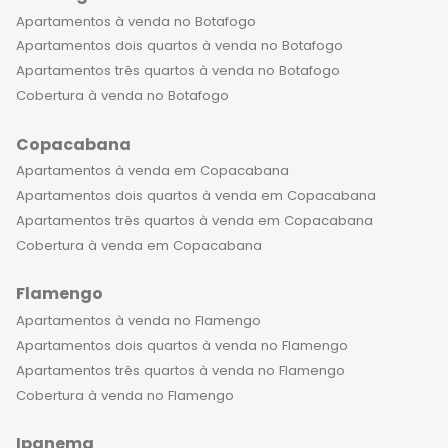
sensação de espaço e liberdade que
Apartamentos à venda no Botafogo
não encontrará em muitos outros
Apartamentos dois quartos à venda no Botafogo
lugares. Aqui, a vida não é apenas
Apartamentos três quartos à venda no Botafogo
confortável, mas também
Cobertura à venda no Botafogo
emocionante. Com uma localização
Copacabana
privilegiada a poucos passos da praia
e perto de muitos restaurantes, bares
Apartamentos à venda em Copacabana
e lojas famosas, você nunca estará
Apartamentos dois quartos à venda em Copacabana
longe da ação. Além disso, os
Apartamentos três quartos à venda em Copacabana
empreendimentos de alto padrão em
Cobertura à venda em Copacabana
Copacabana são equipados com
Flamengo
academias, spas, piscinas, e outras
instalações que você pode aproveitar
Apartamentos à venda no Flamengo
todos os dias. Viver em um
Apartamentos dois quartos à venda no Flamengo
apartamento de luxo em
Apartamentos três quartos à venda no Flamengo
Copacabana é mais do que ter um lar
Cobertura à venda no Flamengo
incrível. É um estilo de vida completo.
Ipanema
É acordar todos os dias com a