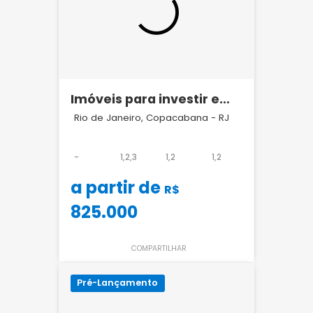
Imóveis para investir em
Copacabana
Rio de Janeiro, Copacabana - RJ
-
1,2,3
1,2
1,2
a partir de
R$
825.000
COMPARTILHAR
Pré-Lançamento