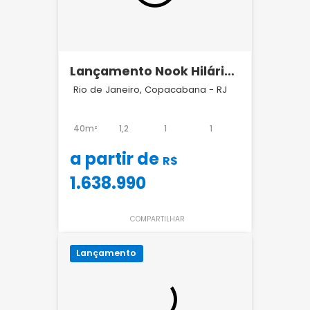
Lançamento Nook Hilário
Gouvêia Copacabana
Rio de Janeiro, Copacabana - RJ
40m²
1,2
1
1
a partir de
R$
1.638.990
COMPARTILHAR
Lançamento