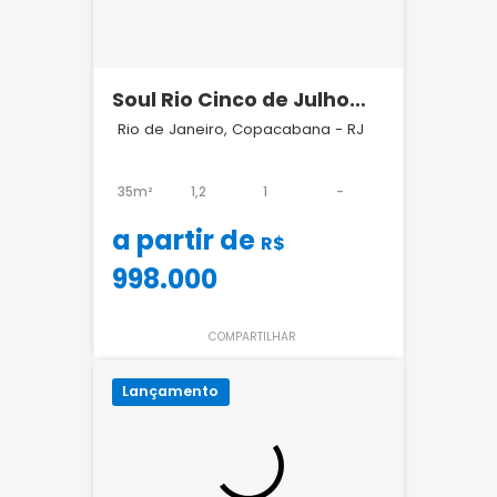
Soul Rio Cinco de Julho
Copacabana
Rio de Janeiro, Copacabana - RJ
35m²
1,2
1
-
a partir de
R$
998.000
COMPARTILHAR
Lançamento