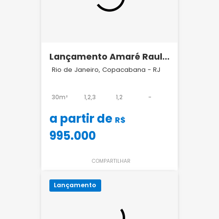
Lançamento Amaré Raul
Pompéia Arpoador
Rio de Janeiro, Copacabana - RJ
30m²
1,2,3
1,2
-
a partir de
R$
995.000
COMPARTILHAR
Lançamento