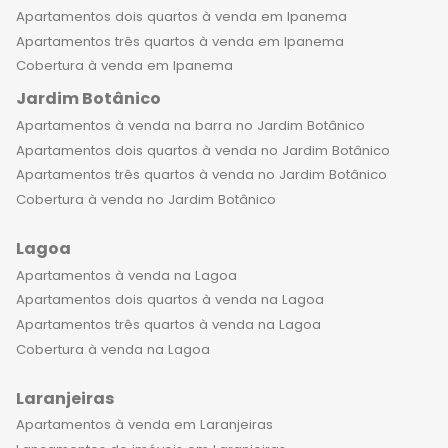
requintados, perfeitos para celebrar
Apartamentos dois quartos à venda em Ipanema
datas especiais e momentos
Apartamentos três quartos à venda em Ipanema
importantes com a família. Por fim, é
Cobertura à venda em Ipanema
importante destacar que morar em
Jardim Botânico
um apartamento de luxo no
Apartamentos à venda na barra no Jardim Botânico
Flamengo é uma escolha inteligente,
Apartamentos dois quartos à venda no Jardim Botânico
que representa um investimento
Apartamentos três quartos à venda no Jardim Botânico
seguro e rentável no longo prazo. A
Cobertura à venda no Jardim Botânico
região é valorizada e oferece ótimas
oportunidades de negócios, além de
Lagoa
ser uma excelente opção para quem
Apartamentos à venda na Lagoa
busca qualidade de vida, conforto e
Apartamentos dois quartos à venda na Lagoa
bem-estar para a família. Não perca
Apartamentos três quartos à venda na Lagoa
a oportunidade de conhecer os
Cobertura à venda na Lagoa
apartamentos de alto padrão à
venda no Flamengo RJ e de se
Laranjeiras
surpreender com tudo que essa
Apartamentos à venda em Laranjeiras
região pode oferecer. Venha viver