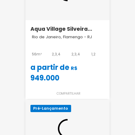
Aqua Village Silveira
Martins 139
Rio de Janeiro, Flamengo - RJ
56m²
2,3,4
2,3,4
1,2
a partir de
R$
949.000
COMPARTILHAR
Pré-Lançamento