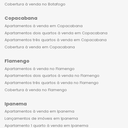
entre outros, além de serviços
Cobertura à venda no Botafogo
diferenciados, como concierge e
Copacabana
segurança 24 horas. Morar em um
dos imóveis de luxo à venda no
Apartamentos à venda em Copacabana
Flamengo é uma experiência única,
Apartamentos dois quartos à venda em Copacabana
que proporciona uma sensação de
Apartamentos três quartos à venda em Copacabana
exclusividade e sofisticação. O bairro
Cobertura à venda em Copacabana
é conhecido pela sua história e
Flamengo
tradição, mas também pela sua
modernidade, com prédios
Apartamentos à venda no Flamengo
imponentes, ruas arborizadas e a
Apartamentos dois quartos à venda no Flamengo
sensação de estar em um verdadeiro
Apartamentos três quartos à venda no Flamengo
oásis no meio da cidade. Além disso, o
Cobertura à venda no Flamengo
Flamengo é um bairro que oferece
Ipanema
uma ampla variedade de opções
gastronômicas, desde bares e
Apartamentos à venda em Ipanema
restaurantes informais até
Lançamentos de imóveis em Ipanema
estabelecimentos mais sofisticados e
Apartamento 1 quarto à venda em Ipanema