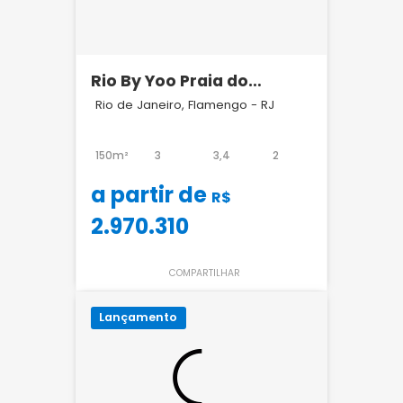
Rio By Yoo Praia do
Flamengo
Rio de Janeiro, Flamengo - RJ
150m²
3
3,4
2
a partir de
R$
2.970.310
COMPARTILHAR
Lançamento