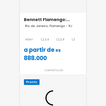
Bennett Flamengo:
Lançamento Symphony
Rio de Janeiro, Flamengo - RJ
Flamengo RJ
40m²
1,2,3,4
1,2,3,4
1,2
a partir de
R$
888.000
COMPARTILHAR
Pronto