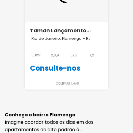
Taman Lançamento
Almirante Tamandaré 52
Rio de Janeiro, Flamengo - RJ
- Flamengo - Piimo
90m²
2,3,4
1,2,3
1,2
Consulte-nos
COMPARTILHAR
Conheça o bairro Flamengo
Imagine acordar todos os dias em dos
apartamentos de alto padrão à