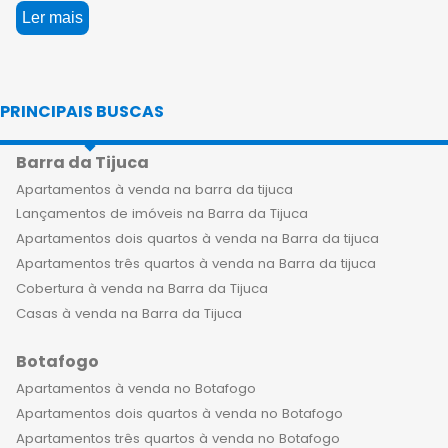
venda no Flamengo, um bairro icônico
Ler mais
do Rio de Janeiro, que reúne tudo que
você precisa para viver bem com a
sua família. A região é conhecida pela
PRINCIPAIS BUSCAS
sua infraestrutura de qualidade,
proximidade com o centro da cidade,
Barra da Tijuca
praias, parques e restaurantes
sofisticados, além de ser uma das
Apartamentos à venda na barra da tijuca
mais seguras da capital carioca. Ao
Lançamentos de imóveis na Barra da Tijuca
adquirir um apartamento de luxo no
Apartamentos dois quartos à venda na Barra da tijuca
Flamengo, você e sua família terão a
Apartamentos três quartos à venda na Barra da tijuca
oportunidade de desfrutar de uma
Cobertura à venda na Barra da Tijuca
nova rotina, com muito conforto,
Casas à venda na Barra da Tijuca
lazer e exclusividade. Já que os
Botafogo
empreendimentos de alto padrão
contam com diversas opções de
Apartamentos à venda no Botafogo
lazer, como piscina, academia, salão
Apartamentos dois quartos à venda no Botafogo
de jogos, brinquedoteca, espaço kids,
Apartamentos três quartos à venda no Botafogo