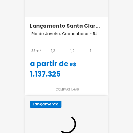
Lançamento Santa Clara
127 Copacabana
Rio de Janeiro, Copacabana - RJ
33m²
1,2
1,2
1
a partir de
R$
1.137.325
COMPARTILHAR
Lançamento