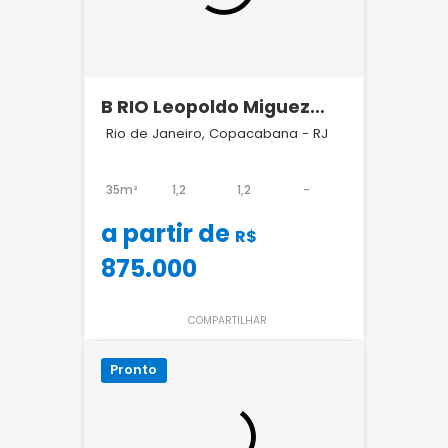
B RIO Leopoldo Miguez
Copacabana
Rio de Janeiro, Copacabana - RJ
35m²
1,2
1,2
-
a partir de
R$
875.000
COMPARTILHAR
Pronto