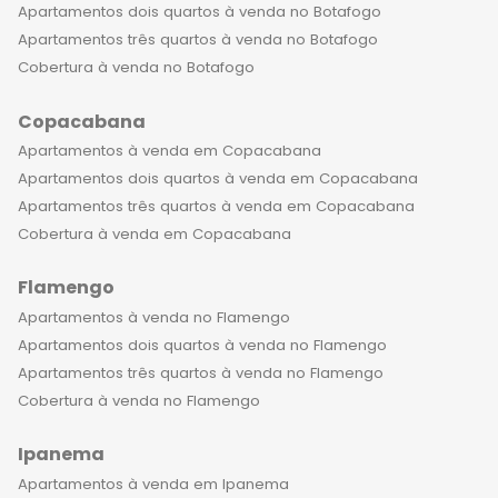
não encontrará em muitos outros
Apartamentos dois quartos à venda no Botafogo
lugares. Aqui, a vida não é apenas
Apartamentos três quartos à venda no Botafogo
confortável, mas também
Cobertura à venda no Botafogo
emocionante. Com uma localização
Copacabana
privilegiada a poucos passos da praia
e perto de muitos restaurantes, bares
Apartamentos à venda em Copacabana
e lojas famosas, você nunca estará
Apartamentos dois quartos à venda em Copacabana
longe da ação. Além disso, os
Apartamentos três quartos à venda em Copacabana
empreendimentos de alto padrão em
Cobertura à venda em Copacabana
Copacabana são equipados com
Flamengo
academias, spas, piscinas, e outras
instalações que você pode aproveitar
Apartamentos à venda no Flamengo
todos os dias. Viver em um
Apartamentos dois quartos à venda no Flamengo
apartamento de luxo em
Apartamentos três quartos à venda no Flamengo
Copacabana é mais do que ter um lar
Cobertura à venda no Flamengo
incrível. É um estilo de vida completo.
Ipanema
É acordar todos os dias com a
sensação de que tudo é possível e
Apartamentos à venda em Ipanema