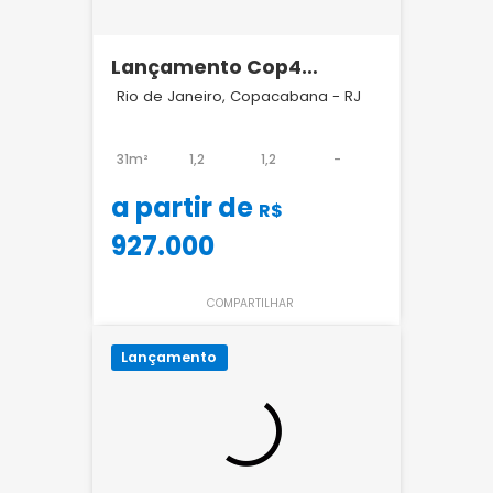
Lançamento Cop4
Copacabana
Rio de Janeiro, Copacabana - RJ
31m²
1,2
1,2
-
a partir de
R$
927.000
COMPARTILHAR
Lançamento