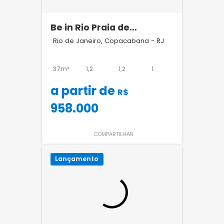
Be in Rio Praia de
Copacabana |
Rio de Janeiro, Copacabana - RJ
Lançamento a 1 Quadra
da Praia | Studios para
37m²
1,2
1,2
1
Airbnb
a partir de
R$
958.000
COMPARTILHAR
Lançamento