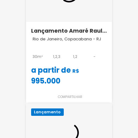
Lançamento Amaré Raul
Pompéia Arpoador
Rio de Janeiro, Copacabana - RJ
30m²
1,2,3
1,2
-
a partir de
R$
995.000
COMPARTILHAR
Lançamento