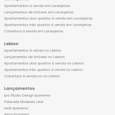
parte dessa experiência e aproveite
Apartamentos à venda em Laranjeiras
tudo o que a vida tem a oferecer em
Lançamentos de imóveis em Laranjeiras
um lugar que é verdadeiramente
Apartamentos dois quartos à venda em Laranjeiras
especial.
Apartamentos três quartos à venda em Laranjeiras
Cobertura à venda em Laranjeiras
Leblon
Apartamentos à venda no Leblon
Lançamentos de imóveis no Leblon
Apartamentos dois quartos à venda no Leblon
Apartamentos três quartos à venda no Leblon
Cobertura à venda no no Leblon
Lançamentos
Ipa Studio Design Ipanema
Palacete Modesto Leal
Helô Ipanema
Alma Ipanema