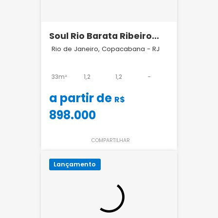
Soul Rio Barata Ribeiro
Copacabana
Rio de Janeiro, Copacabana - RJ
33m²
1,2
1,2
-
a partir de
R$
898.000
COMPARTILHAR
Lançamento