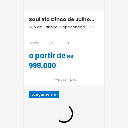
Soul Rio Cinco de Julho
Copacabana
Rio de Janeiro, Copacabana - RJ
35m²
1,2
1
-
a partir de
R$
998.000
COMPARTILHAR
Lançamento