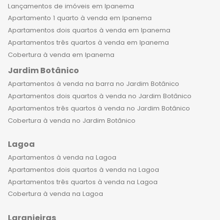
que o dia será cheio de aventuras. É
Lançamentos de imóveis em Ipanema
uma sensação de liberdade, luxo e
Apartamento 1 quarto à venda em Ipanema
privacidade, tudo ao mesmo tempo.
Apartamentos dois quartos à venda em Ipanema
Se você é ousado e apaixonado pela
Apartamentos três quartos à venda em Ipanema
vida, um apartamento de luxo em
Cobertura à venda em Ipanema
Copacabana pode ser o lugar
Jardim Botânico
perfeito para você chamar de lar.
Apartamentos à venda na barra no Jardim Botânico
Aqui, você terá a liberdade de
Apartamentos dois quartos à venda no Jardim Botânico
explorar tudo o que a cidade tem a
Apartamentos três quartos à venda no Jardim Botânico
oferecer e o conforto de voltar para
Cobertura à venda no Jardim Botânico
um espaço que é verdadeiramente
seu. Não perca a oportunidade de
Lagoa
experimentar a vida em um
Apartamentos à venda na Lagoa
apartamento de luxo em
Apartamentos dois quartos à venda na Lagoa
Copacabana. Viva com estilo e
Apartamentos três quartos à venda na Lagoa
emoção, e descubra o que é viver no
Cobertura à venda na Lagoa
coração da cidade mais vibrante e
emocionante do mundo. Venha fazer
Laranjeiras