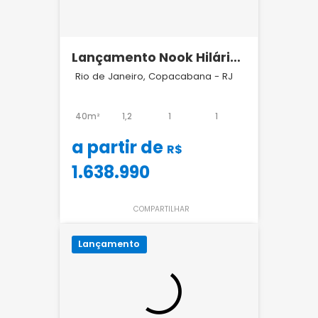
Lançamento Nook Hilário
Gouvêia Copacabana
Rio de Janeiro, Copacabana - RJ
40m²
1,2
1
1
a partir de
R$
1.638.990
COMPARTILHAR
Lançamento