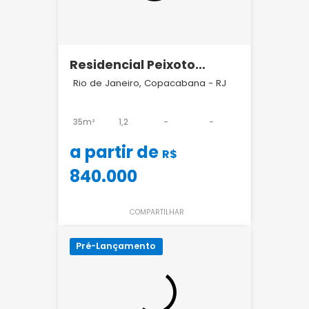
Residencial Peixoto
Copacabana
Rio de Janeiro, Copacabana - RJ
35m²
1,2
-
-
a partir de
R$
840.000
COMPARTILHAR
Pré-Lançamento