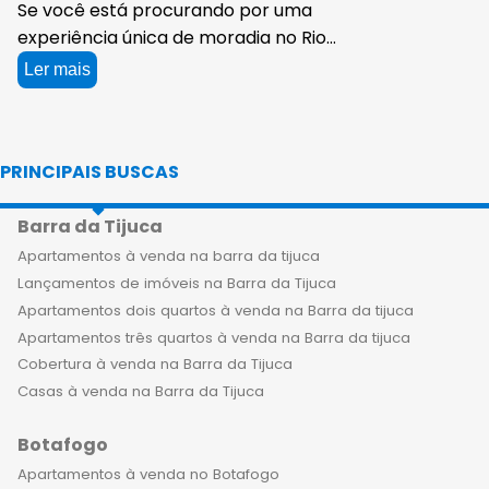
Se você está procurando por uma
experiência única de moradia no Rio
de Janeiro, não precisa procurar mais
Ler mais
do que os apartamentos de luxo à
venda em Copacabana. Com vistas
deslumbrantes de uma das praias
PRINCIPAIS BUSCAS
mais icônicas do mundo e uma
infinidade de comodidades, esses
Barra da Tijuca
empreendimentos de alto padrão à
venda oferecem uma sensação de
Apartamentos à venda na barra da tijuca
vida incomparável. Imagine-se
Lançamentos de imóveis na Barra da Tijuca
acordando todas as manhãs para ver
Apartamentos dois quartos à venda na Barra da tijuca
o sol nascer sobre a praia de
Apartamentos três quartos à venda na Barra da tijuca
Copacabana a partir do conforto do
Cobertura à venda na Barra da Tijuca
seu quarto. Com apartamentos
Casas à venda na Barra da Tijuca
espaçosos e cheios de luz natural,
Botafogo
você pode desfrutar de uma
sensação de espaço e liberdade que
Apartamentos à venda no Botafogo