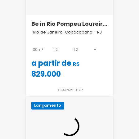
Be in Rio Pompeu Loureiro
110 | Investimento Airbnb
Rio de Janeiro, Copacabana - RJ
em Copacabana
30m²
1,2
1,2
-
a partir de
R$
829.000
COMPARTILHAR
Lançamento