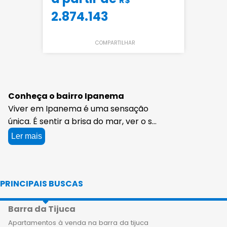
R$
2.874.143
COMPARTILHAR
Conheça o bairro Ipanema
Viver em Ipanema é uma sensação
única. É sentir a brisa do mar, ver o sol
se pôr no horizonte e se encantar
Ler mais
com a beleza natural que envolve
esse bairro icônico do Rio de Janeiro.
E agora, com as coberturas de 4
PRINCIPAIS BUSCAS
quartos à venda em Ipanema, você
pode fazer parte dessa experiência
Barra da Tijuca
única. A imobiliária Apartamentos Rio
oferece coberturas de alto padrão
Apartamentos à venda na barra da tijuca