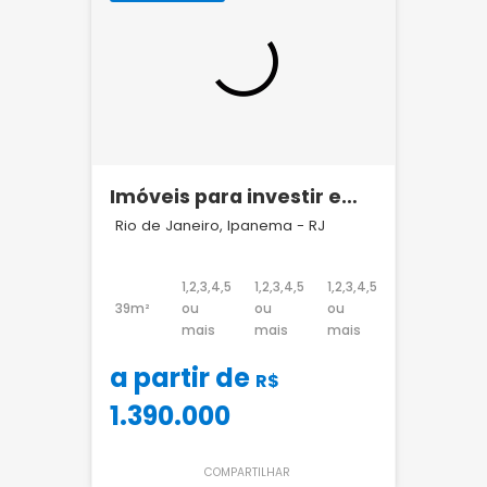
Imóveis para investir em
Ipanema
Rio de Janeiro, Ipanema - RJ
1,2,3,4,5
1,2,3,4,5
1,2,3,4,5
39m²
ou
ou
ou
mais
mais
mais
a partir de
R$
1.390.000
COMPARTILHAR