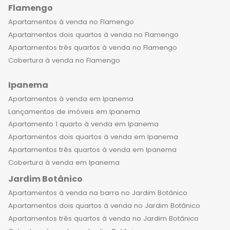
Flamengo
condomínios em que essas
coberturas de 4 quartos estão
Apartamentos à venda no Flamengo
localizadas, contam com todos os
Apartamentos dois quartos à venda no Flamengo
recursos necessários para fornecer a
Apartamentos três quartos à venda no Flamengo
melhor qualidade de vida aos
Cobertura à venda no Flamengo
moradores. São edifícios modernos e
Ipanema
de alta tecnologia, com segurança 24
horas, bicicletário, piscina, spa,
Apartamentos à venda em Ipanema
espaço kids, academia, sauna e muito
Lançamentos de imóveis em Ipanema
mais. Tudo para que você possa
Apartamento 1 quarto à venda em Ipanema
desfrutar ao máximo do seu novo lar
Apartamentos dois quartos à venda em Ipanema
em Ipanema. Imagine acordar todos
Apartamentos três quartos à venda em Ipanema
os dias com a vista do mar e poder
Cobertura à venda em Ipanema
caminhar pela praia de Ipanema,
Jardim Botânico
respirando o ar fresco e sentindo a
Apartamentos à venda na barra no Jardim Botânico
brisa no rosto. Ou ainda, poder se
Apartamentos dois quartos à venda no Jardim Botânico
exercitar e ter a facilidade da
Apartamentos três quartos à venda no Jardim Botânico
prancharia e do bicicletário do