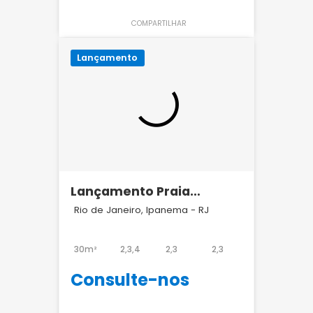
COMPARTILHAR
Lançamento
Lançamento Praia
Ipanema Hotel Bait
Rio de Janeiro, Ipanema - RJ
30m²
2,3,4
2,3
2,3
Consulte-nos