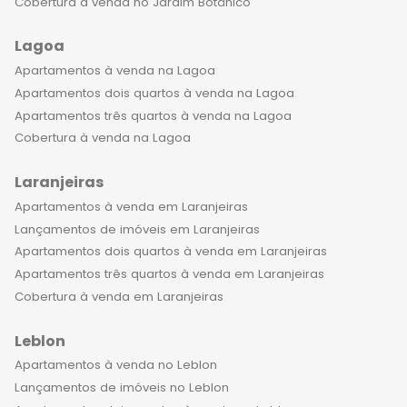
Cobertura à venda no Jardim Botânico
condomínio, aproveitando tudo o que
essa cidade maravilhosa tem a
Lagoa
oferecer. Além disso, Ipanema é um
Apartamentos à venda na Lagoa
bairro completo, com uma vasta
Apartamentos dois quartos à venda na Lagoa
rede de serviços, como
Apartamentos três quartos à venda na Lagoa
supermercados, farmácias,
Cobertura à venda na Lagoa
restaurantes, bares e lojas. Tudo o
que você precisa está ao seu alcance,
Laranjeiras
facilitando ainda mais o seu dia a dia. E
Apartamentos à venda em Laranjeiras
que tal terminar o dia assistindo ao
Lançamentos de imóveis em Laranjeiras
pôr do sol na cobertura do seu novo
Apartamentos dois quartos à venda em Laranjeiras
apartamento em Ipanema? É uma
Apartamentos três quartos à venda em Laranjeiras
vista incrível, capaz de renovar as
Cobertura à venda em Laranjeiras
energias e trazer ainda mais
inspiração para a sua vida. Não perca
Leblon
a chance de viver essa experiência
Apartamentos à venda no Leblon
indescritível em Ipanema. Invista em
Lançamentos de imóveis no Leblon
uma cobertura de 4 quartos de luxo e