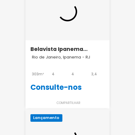
Belavista Ipanema
Residencial
Rio de Janeiro, Ipanema - RJ
303m²
4
4
3,4
Consulte-nos
COMPARTILHAR
Lançamento