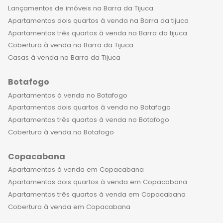
com acabamentos impecáveis e
Lançamentos de imóveis na Barra da Tijuca
ainda conta com opções de
Apartamentos dois quartos à venda na Barra da tijuca
personalização da planta para que
Apartamentos três quartos à venda na Barra da tijuca
você possa deixar sua casa do jeitinho
Cobertura à venda na Barra da Tijuca
que sempre sonhou. São coberturas
Casas à venda na Barra da Tijuca
amplas, com vista para o mar e muita
Botafogo
luz natural, proporcionando uma
sensação de paz e tranquilidade.
Apartamentos à venda no Botafogo
Além disso, investir em uma
Apartamentos dois quartos à venda no Botafogo
cobertura de 4 quartos em Ipanema
Apartamentos três quartos à venda no Botafogo
é uma escolha inteligente para quem
Cobertura à venda no Botafogo
deseja investir no mercado imobiliário
Copacabana
carioca. Esses imóveis se valorizam ao
longo do tempo e são ideais para
Apartamentos à venda em Copacabana
brasileiros que já moram no Rio, assim
Apartamentos dois quartos à venda em Copacabana
como para estrangeiros que desejam
Apartamentos três quartos à venda em Copacabana
trazer dinheiro para o Brasil e tirar o
Cobertura à venda em Copacabana
visto investindo em imóveis. Os