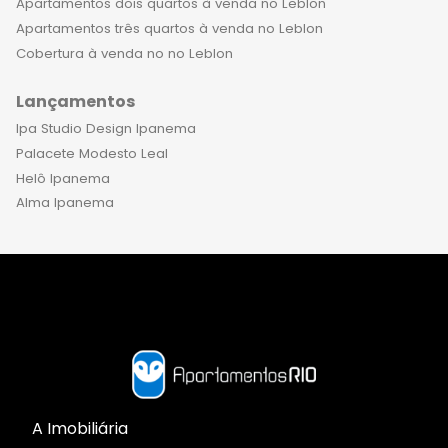
Apartamentos dois quartos à venda no Leblon
comece a desfrutar do melhor que o
Apartamentos três quartos à venda no Leblon
Rio de Janeiro tem a oferecer. Entre
Cobertura à venda no no Leblon
em contato com a imobiliária
Apartamentos Rio e agende uma
Lançamentos
visita para conhecer de perto essas
Ipa Studio Design Ipanema
oportunidades únicas.
Palacete Modesto Leal
Helô Ipanema
Alma Ipanema
A Imobiliária