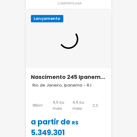
COMPARTILHAR
Lançamento
Nascimento 245 Ipanema
Piimo
Rio de Janeiro, Ipanema - RJ
4,5 ou
4,5 ou
185m²
2,3
mais
mais
a partir de
R$
5.349.301