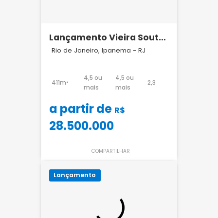
Lançamento Vieira Souto
432 Ipanema
Rio de Janeiro, Ipanema - RJ
4,5 ou
4,5 ou
411m²
2,3
mais
mais
a partir de
R$
28.500.000
COMPARTILHAR
Lançamento