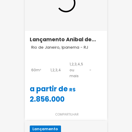
Lançamento Anibal de
Mendonça Ipanema Brix
Rio de Janeiro, Ipanema - RJ
1,2,3,4,5
60m²
1,2,3,4
ou
-
mais
a partir de
R$
2.856.000
COMPARTILHAR
Lançamento