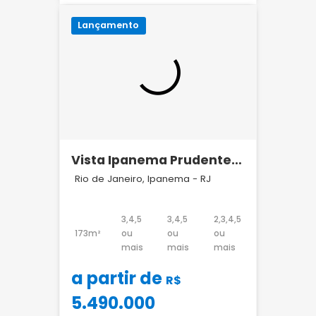
Lançamento
Vista Ipanema Prudente
de Morais 281
Rio de Janeiro, Ipanema - RJ
3,4,5
3,4,5
2,3,4,5
173m²
ou
ou
ou
mais
mais
mais
a partir de
R$
5.490.000