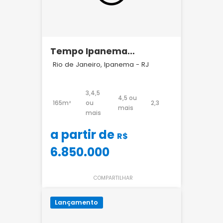
Tempo Ipanema
Redentor 308
Rio de Janeiro, Ipanema - RJ
3,4,5
4,5 ou
165m²
ou
2,3
mais
mais
a partir de
R$
6.850.000
COMPARTILHAR
Lançamento