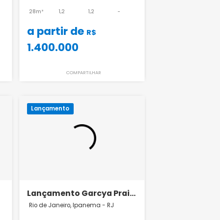
ronos
Barão de Jaguaripe 289 |
Lançamento em Ipanema
a da Tijuca - RJ
Rio de Janeiro, Ipanema - RJ
2,3,4,5
28m²
1,2
1,2
-
ou
1,2
a partir de
mais
R$
1.400.000
nos
ILHAR
COMPARTILHAR
Lançamento