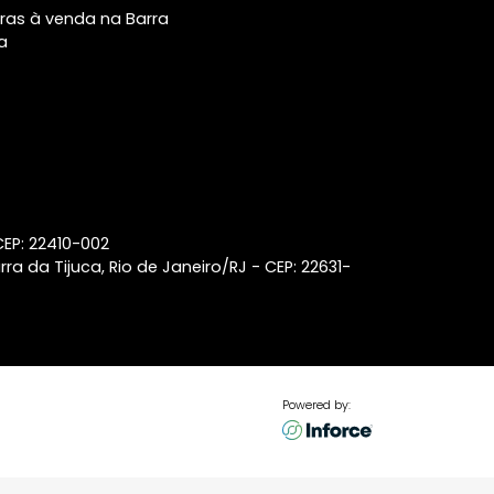
Principais buscas
Central de
Atendimento
Casas à venda na Barra da
Tijuca
Número de Conta
(21) 2018-7006
Apartamentos de 1 quarto à
venda em Ipanema
Coberturas à venda no
Botafogo
Coberturas à venda no
Leblon
Lançamentos de imóveis em
Laranjeiras
Lançamentos de imóveis em
Ipanema
Coberturas à venda na Barra
da Tijuca