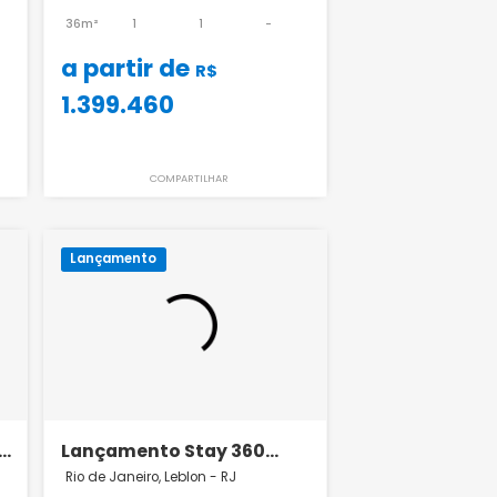
Flamengo
Lançamento Garcya Praia
Studios
mengo - RJ
Rio de Janeiro, Ipanema - RJ
2,3
1
36m²
1
1
-
a partir de
R$
R$
1.399.460
ILHAR
COMPARTILHAR
Lançamento