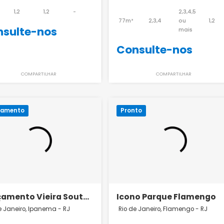
Lançamento Be in Rio
Lançamento K
Redentor 14
Rio de Janeiro, Ipanema - RJ
Rio de Janeiro, Barr
40m²
1,2
1,2
-
77m²
2,3,4
Consulte-nos
Consulte-
COMPARTILHAR
COMPART
Lançamento
Pronto