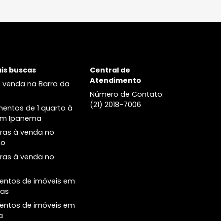
Leblon
Lançamentos
Apartamentos à venda no
Ipa Studio Design Ipane
Leblon
Palacete Modesto Leal
Lançamentos de imóveis no
Helô Ipanema
Leblon
Alma Ipanema
Apartamentos dois quartos à
venda no Leblon
Apartamentos três quartos à
venda no Leblon
Cobertura à venda no no Leblon