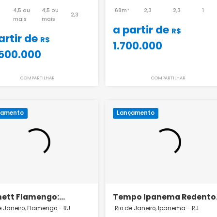
Lançamento Vieira Souto
Icono Parque 
432 Ipanema
Rio de Janeiro, Ipanema - RJ
Rio de Janeiro, Fla
4,5 ou
4,5 ou
68m²
2,3
411m²
2,3
mais
mais
a partir de
a partir de
R$
1.700.000
28.500.000
COMPARTILHAR
COMPART
Lançamento
Lançamento