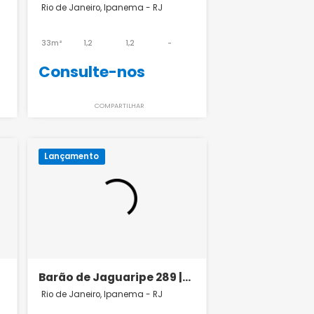
 de
Be In Rio Barão de
|
Jaguaripe 225 |
nema - RJ
Rio de Janeiro, Ipanema - RJ
m Ipanema
Lançamento em Ipanema
1,2
-
33m²
1,2
1,2
-
nos
Consulte-nos
ILHAR
COMPARTILHAR
Lançamento