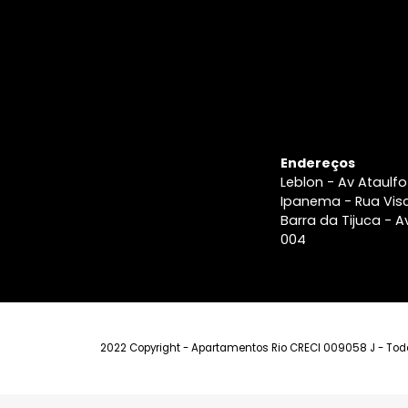
A Imobiliári
Blog e
últimas
notícias
Imobiliária n
Rio
Anuncie seu
Imóvel