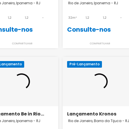
Lançamento Be in Rio Paul
Be In Rio Barão
Redfern 41
Jaguaripe 404 
Rio de Janeiro, Ipanema - RJ
Rio de Janeiro, Ipa
Lançamento e
28m²
1,2
1,2
-
32m²
1,2
Consulte-nos
Consulte-
COMPARTILHAR
COMPART
Pré-Lançamento
Pré-Lançamento