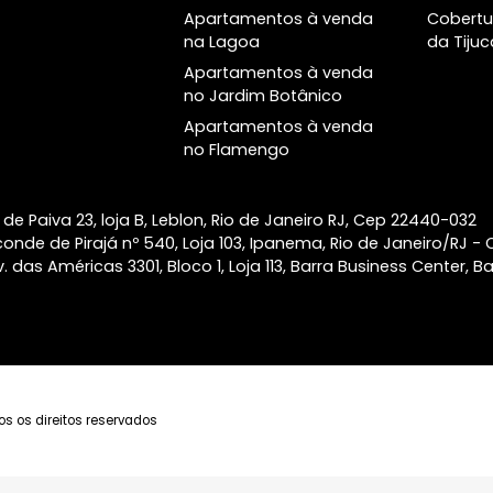
a
Lançamentos no
Bairros
Rio
Apartamentos à venda
Lançamentos
em Ipanema
Imóveis prontos
Apartamentos à venda
o
no Leblon
Helô Ipanema
Apartamentos à venda
Ipa Studios Design
na Barra da Tijuca
Ipanema
Apartamentos à venda
Palacete Modesto
no Botafogo
Leal Laranjeiras
Apartamentos à venda
Atlântico Golf Barra
em Copacabana
da Tijuca
Apartamentos à venda
Alma Ipanema
em Laranjeiras
Apartamentos à venda
na Lagoa
Apartamentos à venda
no Jardim Botânico