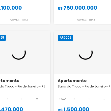
Apartamento
Apartamento
Barra da Tijuca - Rio de Janeiro - RJ
Barra da Tijuca - Rio
247m²
3
1
2
73m²
3
2.100.000
750.000.
R$
R$
COMPARTILHAR
COMPART
AR0325
AR0206