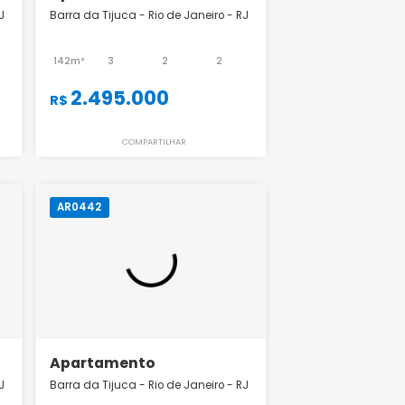
Apartamento
 de Janeiro - RJ
Barra da Tijuca - Rio de Janeiro - RJ
2
2
142m²
3
2
2
8
2.495.000
R$
ILHAR
COMPARTILHAR
AR0442