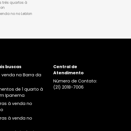
Apartamentos três quarto
venda em Ipanema
Cobertura à venda em
Ipanema
Leblon
Lançamentos
Apartamentos à venda no
Ipa Studio Design Ipane
Leblon
Palacete Modesto Leal
Lançamentos de imóveis no
Helô Ipanema
Leblon
Alma Ipanema
Apartamentos dois quartos à
venda no Leblon
Apartamentos três quartos à
venda no Leblon
Cobertura à venda no no Leblon