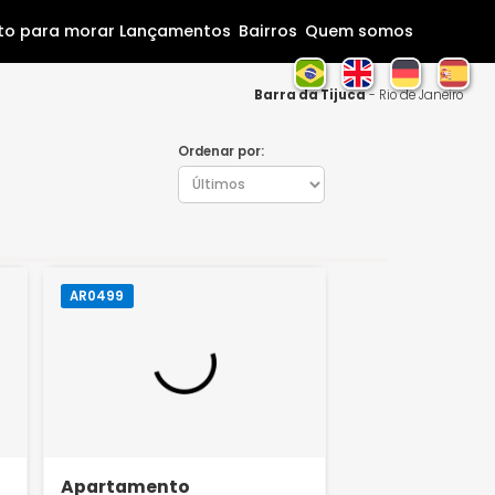
Home
Pronto para morar
Lançamentos
Bairros
Que
Barra da Tij
Ordenar por:
AR0499