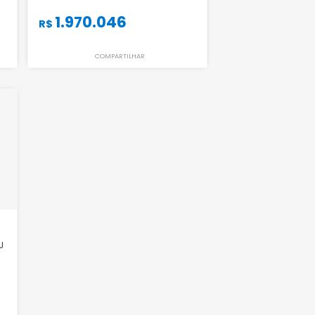
Apartamento
 de Janeiro - RJ
Barra da Tijuca - Rio de Janeiro - RJ
1
1
121m²
3
-
1
000
1.970.046
R$
ILHAR
COMPARTILHAR