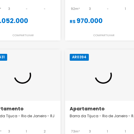
Apartamento
Apartamento
Barra da Tijuca - Rio de Janeiro - RJ
Barra da Tijuca - Rio
200m²
3
-
-
92m²
3
6.052.000
970.000
R$
R$
COMPARTILHAR
COMPART
AR0431
AR0394