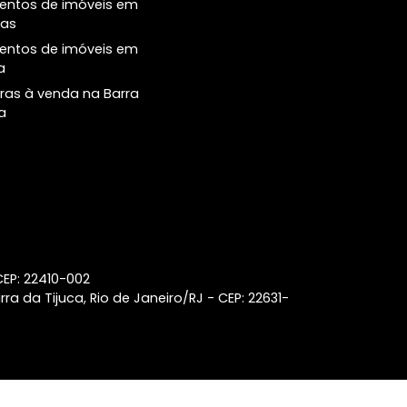
Principais buscas
Central de
Atendimento
Casas à venda na Barra da
Tijuca
Número de Conta
(21) 2018-7006
Apartamentos de 1 quarto à
venda em Ipanema
Coberturas à venda no
Botafogo
Coberturas à venda no
Leblon
Lançamentos de imóveis em
Laranjeiras
Lançamentos de imóveis em
Ipanema