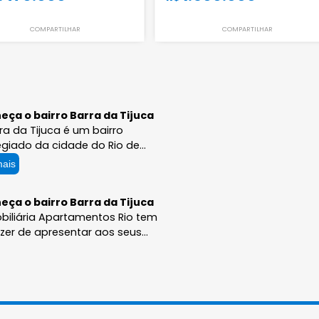
Apartamento
Apartamento
Barra da Tijuca - Rio de Janeiro - RJ
Barra da Tijuca - Rio
156m²
3
1
2
89m²
3
2.470.000
1.500.00
R$
R$
COMPARTILHAR
COMPART
Conheça o bairro Barra da Tijuca
A Barra da Tijuca é um bairro
privilegiado da cidade do Rio de