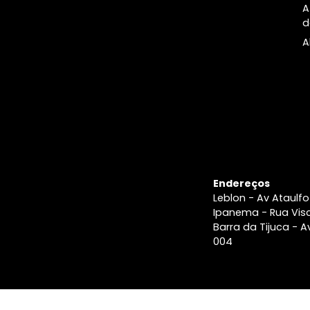
A Imobiliári
Blog e
últimas
notícias
Imobiliária n
Rio
Anuncie seu
Imóvel