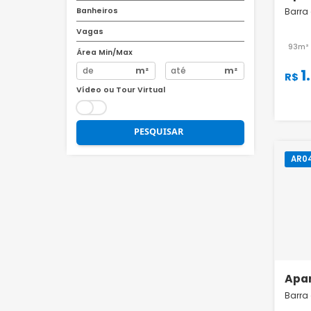
R$
R$
Quartos
Banheiros
Vagas
Área Min/Max
m²
m²
Vídeo ou Tour Virtual
PESQUISAR