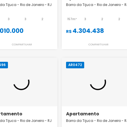
Apartamento
Apartamento
Barra da Tijuca - Rio de Janeiro - RJ
Barra da Tijuca - Rio
93m²
3
3
2
157m²
3
1.010.000
4.304.43
R$
R$
COMPARTILHAR
COMPART
AR0496
AR0472