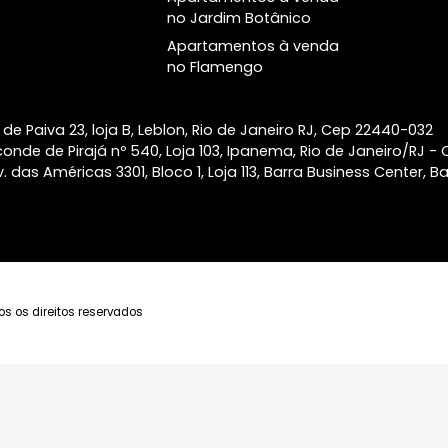
Leal Laranjeiras
conosco e conheça as melhores
Apartamentos à venda
Atlântico Golf Barra
oportunidades de investimento em
em Copacabana
da Tijuca
imóveis de alto padrão à venda na
Apartamentos à venda
Barra da Tijuca.
Alma Ipanema
em Laranjeiras
Apartamentos à venda
na Lagoa
Apartamentos à venda
no Jardim Botânico
Apartamentos à venda
no Flamengo
taulfo de Paiva 23, loja B, Leblon, Rio de Janeiro RJ, Ce
a Visconde de Pirajá nº 540, Loja 103, Ipanema, Rio de J
ca - Av. das Américas 3301, Bloco 1, Loja 113, Barra Busine