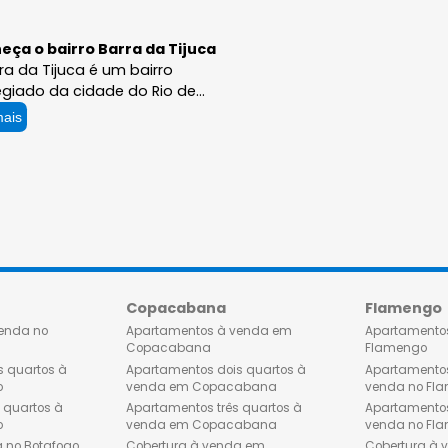
Conheça o bairro Barra da Tijuca
A Barra da Tijuca é um bairro
privilegiado da cidade do Rio de
Janeiro, que oferece aos seus
Ler mais
moradores uma qualidade de vida
única. Com seus shoppings
luxuosos, restaurantes renomados,
praias paradisíacas e
empreendimentos imobiliários de
alto padrão, a Barra da Tijuca é o
local ideal para quem busca
requinte e sofisticação. Os
apartamentos à venda na Barra da
o
Copacabana
Tijuca são verdadeiras obras-
tos à venda no
Apartamentos à venda em
primas da arquitetura e do design.
Copacabana