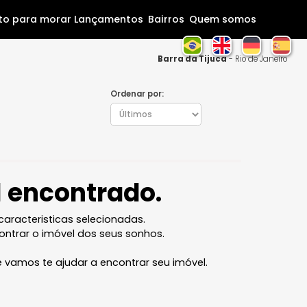
Home
Pronto para morar
Lançamentos
Bairros
Que
Barra da Tij
Ordenar por:
óvel encontrado.
l com as caracteristicas selecionadas.
ocê vai encontrar o imóvel dos seus sonhos.
 equipe que vamos te ajudar a encontrar seu imóvel.