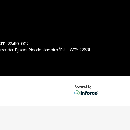
Lançamentos de imóveis em
Laranjeiras
Lançamentos de imóveis em
Ipanema
Coberturas à venda na Barra
da Tijuca
p 22440-032
aneiro/RJ - CEP: 22410-002
ss Center, Barra da Tijuca, Rio de Janeiro/RJ - CEP: 22631