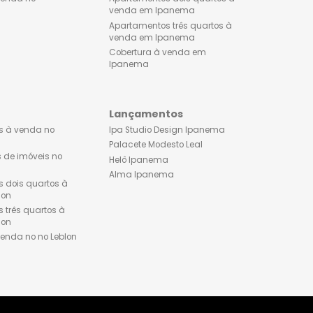
Apartamentos dois quartos à
Lançamentos de imóveis
venda no Flamengo
Ipanema
Apartamentos três quartos à
Apartamento 1 quarto à 
venda no Flamengo
em Ipanema
Cobertura à venda no
Apartamentos dois quart
Flamengo
venda em Ipanema
Apartamentos três quarto
venda em Ipanema
Cobertura à venda em
Ipanema
Leblon
Lançamentos
Apartamentos à venda no
Ipa Studio Design Ipane
Leblon
Palacete Modesto Leal
Lançamentos de imóveis no
Helô Ipanema
Leblon
Alma Ipanema
Apartamentos dois quartos à
venda no Leblon
Apartamentos três quartos à