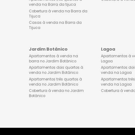
Lançamentos de imóveis na
Apartament
Barra da Tijuca
venda no 
Apartamentos dois quartos à
Apartament
venda na Barra da tijuca
venda no 
Apartamentos três quartos à
Cobertura 
venda na Barra da tijuca
Cobertura à venda na Barra da
Tijuca
Casas à venda na Barra da
Tijuca
Jardim Botânico
Lagoa
Apartamentos à venda na
Apartamen
barra no Jardim Botânico
Lagoa
Apartamentos dois quartos à
Apartament
venda no Jardim Botânico
venda na 
Apartamentos três quartos à
Apartament
venda no Jardim Botânico
venda na 
Cobertura à venda no Jardim
Cobertura