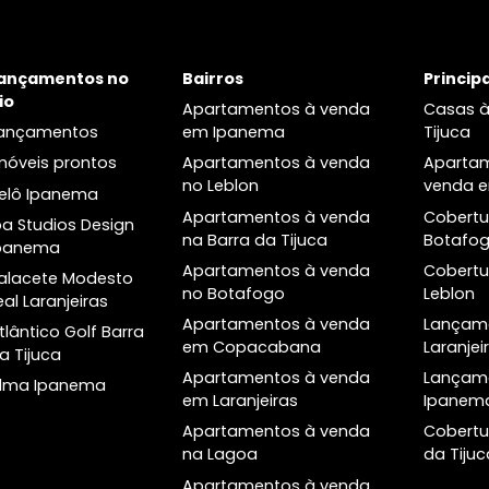
fechados com serviços de portaria
venda em Laranjeiras
e vigilância 24 horas. Mas não é
Cobertura à venda em
apenas a qualidade de vida que
Laranjeiras
atrai os moradores dos imóveis de
alto padrão para a Barra da Tijuca.
O bairro é um polo empresarial
importante, com diversas opções
de comércio e serviços de
qualidade. Além disso, a
proximidade com as principais vias
a
Lançamentos no
Bairros
de acesso da cidade facilita a
Rio
locomoção e o deslocamento para
Apartamentos à venda
outras regiões. Não há dúvidas de
Lançamentos
em Ipanema
que a Barra da Tijuca é um dos
Imóveis prontos
Apartamentos à venda
bairros mais cobiçados do Rio de
o
no Leblon
Helô Ipanema
Janeiro. E se você está em busca de
Apartamentos à venda
um imóvel de luxo na região,
Ipa Studios Design
na Barra da Tijuca
certamente encontrará opções que
Ipanema
superem todas as suas
Apartamentos à venda
Palacete Modesto
expectativas. Entre em contato
no Botafogo