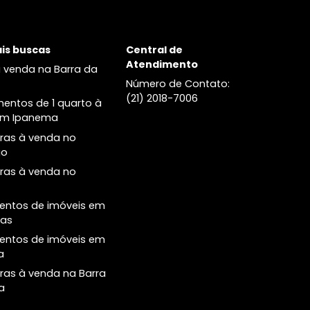
venda no Leblon
Cobertura à venda no no Leblon
Principais buscas
Central de
Atendimento
Casas à venda na Barra da
Tijuca
Número de Conta
(21) 2018-7006
Apartamentos de 1 quarto à
venda em Ipanema
Coberturas à venda no
Botafogo
Coberturas à venda no
Leblon