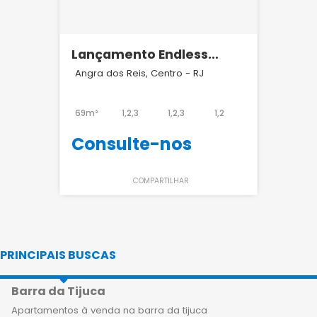
Lançamento Endless
Península Barra
Angra dos Reis, Centro - RJ
69m²
1,2,3
1,2,3
1,2
Consulte-nos
COMPARTILHAR
PRINCIPAIS BUSCAS
Barra da Tijuca
Apartamentos à venda na barra da tijuca