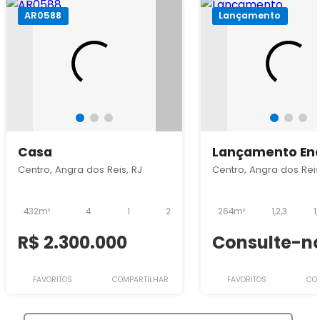
AR0588
Lançamento
Casa
Lançamento End
Península Barra
Centro, Angra dos Reis, RJ
Centro, Angra dos Reis
432m²
4
1
2
264m²
1,2,3
1,
R$ 2.300.000
Consulte-n
FAVORITOS
COMPARTILHAR
FAVORITOS
CO