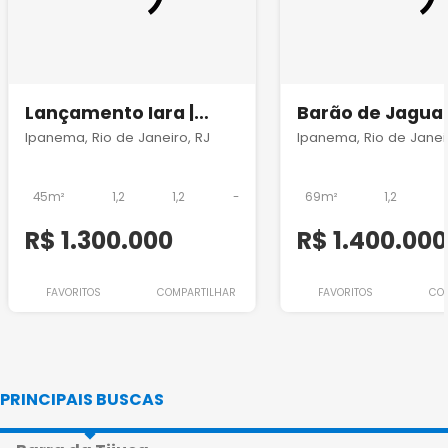
Lançamento Iara |
Barão de Jagua
Praia Ipanema Studios
289 | Lançamen
Ipanema, Rio de Janeiro, RJ
Ipanema, Rio de Janeir
Ipanema
45m²
1,2
1,2
-
69m²
1,2
R$ 1.300.000
R$ 1.400.000
FAVORITOS
COMPARTILHAR
FAVORITOS
CO
PRINCIPAIS BUSCAS