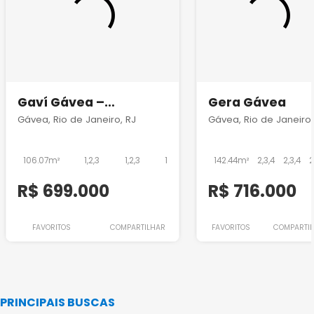
Gaví Gávea –
Gera Gávea
Lançamento de alto
Gávea, Rio de Janeiro, RJ
Gávea, Rio de Janeiro,
padrão na Zona Sul do
Rio com rooftop
106.07m²
1,2,3
1,2,3
1
142.44m²
2,3,4
2,3,4
2
R$ 699.000
R$ 716.000
FAVORITOS
COMPARTILHAR
FAVORITOS
COMPARTI
PRINCIPAIS BUSCAS