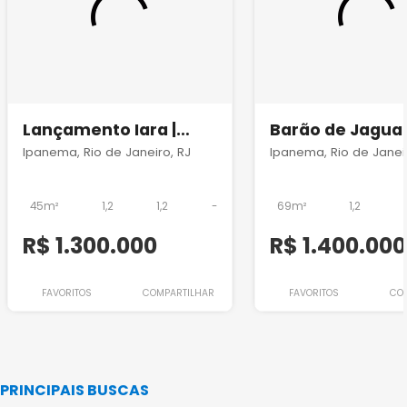
Lançamento Iara |
Barão de Jagua
Praia Ipanema Studios
289 | Lançamen
Ipanema, Rio de Janeiro, RJ
Ipanema, Rio de Janeir
Ipanema
45m²
1,2
1,2
-
69m²
1,2
R$ 1.300.000
R$ 1.400.000
FAVORITOS
COMPARTILHAR
FAVORITOS
CO
PRINCIPAIS BUSCAS