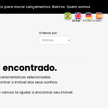
Home
Pronto para morar
Lançamentos
Bairros
Que
U
Ordenar por:
óvel encontrado.
l com as caracteristicas selecionadas.
ocê vai encontrar o imóvel dos seus sonhos.
 equipe que vamos te ajudar a encontrar seu imóvel.