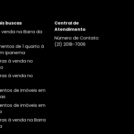
venda no Leblon
Cobertura à venda no no Leblon
Principais buscas
Central de
Atendimento
Casas à venda na Barra da
Tijuca
Número de Conta
(21) 2018-7006
Apartamentos de 1 quarto à
venda em Ipanema
Coberturas à venda no
Botafogo
Coberturas à venda no