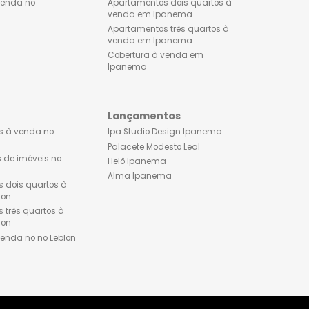
Apartamentos dois quartos à
Lançamentos de imóveis
venda no Flamengo
Ipanema
Apartamentos três quartos à
Apartamento 1 quarto à 
venda no Flamengo
em Ipanema
Cobertura à venda no
Apartamentos dois quart
Flamengo
venda em Ipanema
Apartamentos três quarto
venda em Ipanema
Cobertura à venda em
Ipanema
Leblon
Lançamentos
Apartamentos à venda no
Ipa Studio Design Ipane
Leblon
Palacete Modesto Leal
Lançamentos de imóveis no
Helô Ipanema
Leblon
Alma Ipanema
Apartamentos dois quartos à
venda no Leblon
Apartamentos três quartos à