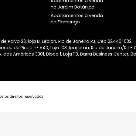
no Botafogo
Leal Laranjeiras
Apartamentos à venda
Atlântico Golf Barra
em Copacabana
da Tijuca
Apartamentos à venda
Alma Ipanema
em Laranjeiras
Apartamentos à venda
na Lagoa
Apartamentos à venda
no Jardim Botânico
Apartamentos à venda
no Flamengo
taulfo de Paiva 23, loja B, Leblon, Rio de Janeiro RJ, Ce
a Visconde de Pirajá nº 540, Loja 103, Ipanema, Rio de J
ca - Av. das Américas 3301, Bloco 1, Loja 113, Barra Busine