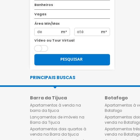
R$
R$
Quartos
Banheiros
Vagas
Área Min/Max
m²
m²
Vídeo ou Tour Virtual
PESQUISAR
PRINCIPAIS BUSCAS
Barra da Tijuca
Botafog
Apartamentos à venda na
Apartamen
barra da tijuca
Botafogo