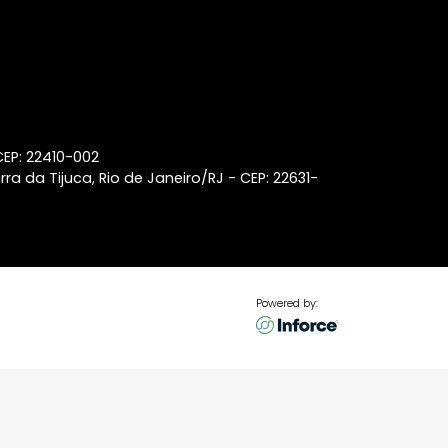
Leblon
Lançamentos de imóveis em
Laranjeiras
Lançamentos de imóveis em
Ipanema
Coberturas à venda na Barra
da Tijuca
p 22440-032
aneiro/RJ - CEP: 22410-002
ss Center, Barra da Tijuca, Rio de Janeiro/RJ - CEP: 22631