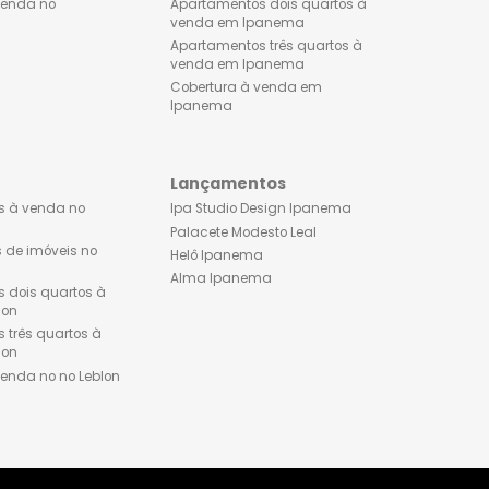
Apartamentos dois quartos à
Lançamentos de imóveis
venda no Flamengo
Ipanema
Apartamentos três quartos à
Apartamento 1 quarto à 
venda no Flamengo
em Ipanema
Cobertura à venda no
Apartamentos dois quart
Flamengo
venda em Ipanema
Apartamentos três quarto
venda em Ipanema
Cobertura à venda em
Ipanema
Leblon
Lançamentos
Apartamentos à venda no
Ipa Studio Design Ipane
Leblon
Palacete Modesto Leal
Lançamentos de imóveis no
Helô Ipanema
Leblon
Alma Ipanema
Apartamentos dois quartos à
venda no Leblon
Apartamentos três quartos à