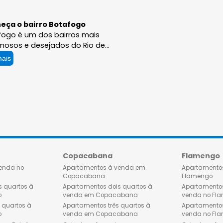
Conheça o bairro Botafogo
Botafogo é um dos bairros mais
charmosos e desejados do Rio de
Janeiro, e os apartamentos de alto
Ler mais
padrão à venda nessa região são a
escolha perfeita para quem busca
exclusividade, sofisticação e
conforto. Morar em um
empreendimento de luxo no
Botafogo é uma experiência única,
sendo que alguns contam com uma
vista deslumbrante para a Baía de
Guanabara e um estilo de vida
o
Copacabana
privilegiado. Os apartamentos de
tos à venda no
Apartamentos à venda em
alto padrão no bairro do Botafogo
Copacabana