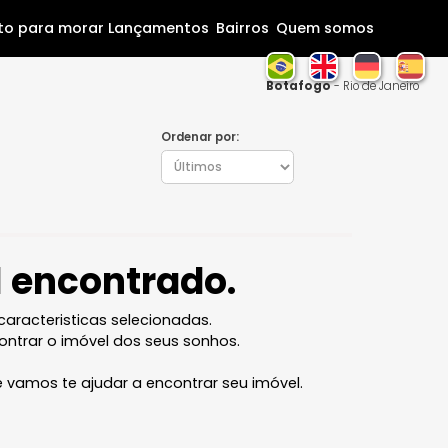
Home
Pronto para morar
Lançamentos
Bairros
Que
Botaf
Ordenar por:
óvel encontrado.
l com as caracteristicas selecionadas.
ocê vai encontrar o imóvel dos seus sonhos.
 equipe que vamos te ajudar a encontrar seu imóvel.