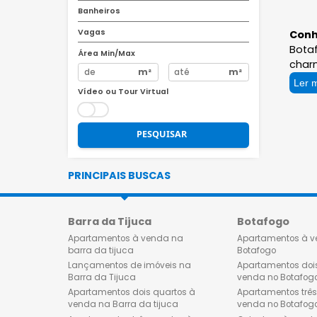
R$
R$
Quartos
Banheiros
Vagas
Área Min/Max
m²
m²
Vídeo ou Tour Virtual
PESQUISAR
PRINCIPAIS BUSCAS
Barra da Tijuca
Botafog
Apartamentos à venda na
Apartamen
barra da tijuca
Botafogo