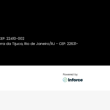
Leblon
Lançamentos de imóveis em
Laranjeiras
Lançamentos de imóveis em
Ipanema
Coberturas à venda na Barra
da Tijuca
p 22440-032
aneiro/RJ - CEP: 22410-002
ss Center, Barra da Tijuca, Rio de Janeiro/RJ - CEP: 22631