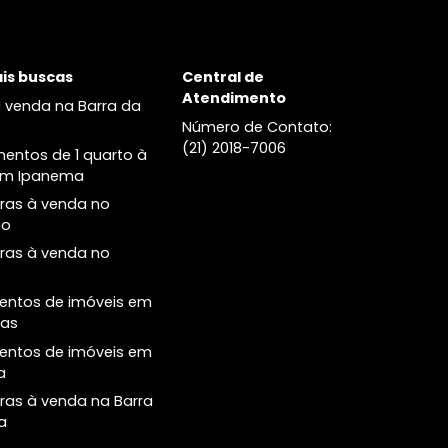
venda no Leblon
Cobertura à venda no no Leblon
Principais buscas
Central de
Atendimento
Casas à venda na Barra da
Tijuca
Número de Conta
(21) 2018-7006
Apartamentos de 1 quarto à
venda em Ipanema
Coberturas à venda no
Botafogo
Coberturas à venda no