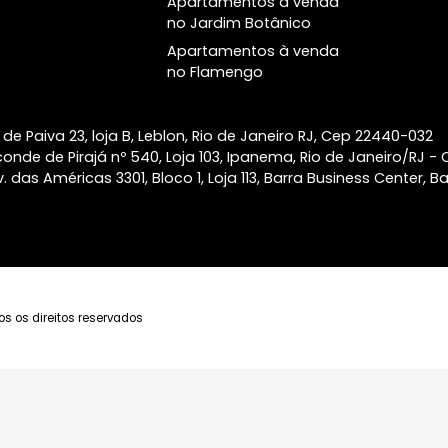
no Botafogo
Leal Laranjeiras
inesquecível. É importante destacar
Apartamentos à venda
também que os apartamentos de
Atlântico Golf Barra
em Copacabana
luxo no Botafogo são uma
da Tijuca
excelente opção de investimento.
Apartamentos à venda
Alma Ipanema
Com uma valorização constante e
em Laranjeiras
uma alta demanda no mercado
Apartamentos à venda
imobiliário, esses empreendimentos
na Lagoa
oferecem uma oportunidade única
Apartamentos à venda
de investir em um imóvel de alto
no Jardim Botânico
padrão em uma das regiões mais
valorizadas do Rio de Janeiro. Se
Apartamentos à venda
você busca um estilo de vida
no Flamengo
exclusivo, sofisticado e confortável,
os apartamentos de luxo à venda
no Botafogo são a escolha perfeita.
taulfo de Paiva 23, loja B, Leblon, Rio de Janeiro RJ, Ce
a Visconde de Pirajá nº 540, Loja 103, Ipanema, Rio de J
ca - Av. das Américas 3301, Bloco 1, Loja 113, Barra Busine