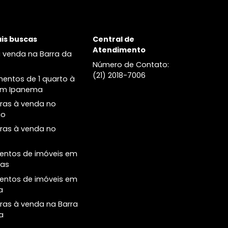
venda no Leblon
Cobertura à venda no no Leblon
Principais buscas
Central de
Atendimento
Casas à venda na Barra da
Tijuca
Número de Conta
(21) 2018-7006
Apartamentos de 1 quarto à
venda em Ipanema
Coberturas à venda no
Botafogo
Coberturas à venda no