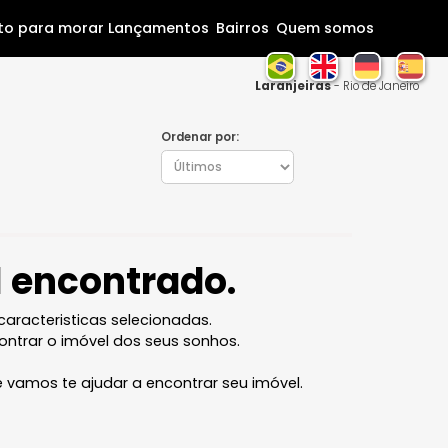
Home
Pronto para morar
Lançamentos
Bairros
Que
Laranjei
Ordenar por:
óvel encontrado.
l com as caracteristicas selecionadas.
ocê vai encontrar o imóvel dos seus sonhos.
 equipe que vamos te ajudar a encontrar seu imóvel.