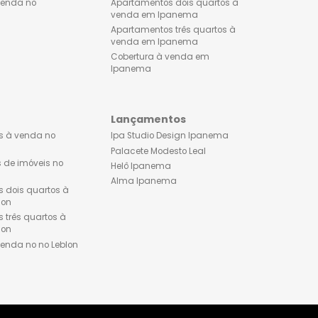
Apartamentos dois quartos à
Lançamentos de imóveis
venda no Flamengo
Ipanema
Apartamentos três quartos à
Apartamento 1 quarto à 
venda no Flamengo
em Ipanema
Cobertura à venda no
Apartamentos dois quart
Flamengo
venda em Ipanema
Apartamentos três quarto
venda em Ipanema
Cobertura à venda em
Ipanema
Leblon
Lançamentos
Apartamentos à venda no
Ipa Studio Design Ipane
Leblon
Palacete Modesto Leal
Lançamentos de imóveis no
Helô Ipanema
Leblon
Alma Ipanema
Apartamentos dois quartos à
venda no Leblon
Apartamentos três quartos à