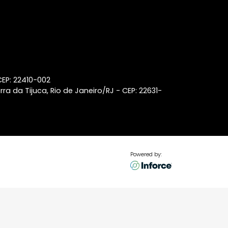
Leblon
Lançamentos de imóveis em
Laranjeiras
Lançamentos de imóveis em
Ipanema
Coberturas à venda na Barra
da Tijuca
p 22440-032
aneiro/RJ - CEP: 22410-002
ss Center, Barra da Tijuca, Rio de Janeiro/RJ - CEP: 22631