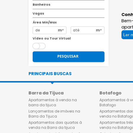
R$
R$
Quartos
Banheiros
Vagas
Área Min/Max
m²
m²
Vídeo ou Tour Virtual
PESQUISAR
PRINCIPAIS BUSCAS
Barra da Tijuca
Botafog
Apartamentos à venda na
Apartamen
barra da tijuca
Botafogo