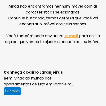
Ainda não encontramos nenhum imóvel com as
caracteristicas selecionadas.
Continue buscando, temos certeza que você vai
encontrar o imóvel dos seus sonhos.
Você também pode enviar um
e-mail
para nossa
equipe que vamos te ajudar a encontrar seu imóvel.
Conheça o bairro Laranjeiras
Bem-vindo ao mundo dos
apartamentos de luxo em Laranjeiras,
Rio de Janeiro, onde você encontra
Ler mais
conforto, requinte e sofisticação. Os
imóveis de alto padrão à venda em