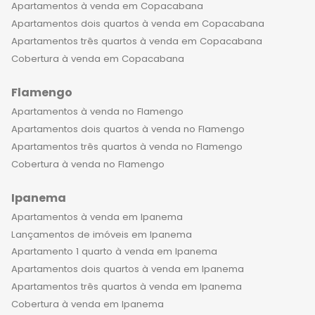
áreas de lazer completas, piscinas,
Apartamentos à venda em Copacabana
playgrounds, salões de festas, espaço
Apartamentos dois quartos à venda em Copacabana
kids, entre outras facilidades. O bairro
Apartamentos três quartos à venda em Copacabana
histórico, repleto de prédios antigos e
Cobertura à venda em Copacabana
preservados, dá um toque especial à
Flamengo
vida urbana moderna. Alguns
empreendimentos de luxo à venda
Apartamentos à venda no Flamengo
em Laranjeiras estão localizados em
Apartamentos dois quartos à venda no Flamengo
prédios históricos, o que torna a
Apartamentos três quartos à venda no Flamengo
experiência de morar neles ainda
Cobertura à venda no Flamengo
mais incrível. Os apartamentos são
Ipanema
reformados e equipados com
tecnologia de ponta, preservando a
Apartamentos à venda em Ipanema
arquitetura original e agregando
Lançamentos de imóveis em Ipanema
ainda mais valor ao imóvel. A
Apartamento 1 quarto à venda em Ipanema
infraestrutura de Laranjeiras é
Apartamentos dois quartos à venda em Ipanema
excelente, com uma ampla rede de
Apartamentos três quartos à venda em Ipanema
serviços e comércios, facilitando a
Cobertura à venda em Ipanema