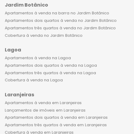
rotina dos moradores. O bairro é
Jardim Botânico
arborizado, com ruas largas e calmas,
Apartamentos à venda na barra no Jardim Botânico
proporcionando um ambiente
Apartamentos dois quartos à venda no Jardim Botânico
tranquilo e seguro para todos. Além
Apartamentos três quartos à venda no Jardim Botânico
disso, o bairro conta com uma
Cobertura à venda no Jardim Botânico
localização privilegiada, próximo ao
centro do Rio de Janeiro e com fácil
Lagoa
acesso a diversas regiões da cidade.
Apartamentos à venda na Lagoa
Ao adquirir um apartamento de luxo
Apartamentos dois quartos à venda na Lagoa
em Laranjeiras, você está investindo
Apartamentos três quartos à venda na Lagoa
em um imóvel que certamente
Cobertura à venda na Lagoa
valorizará com o tempo. O bairro é
um dos mais procurados para quem
Laranjeiras
busca qualidade de vida e segurança,
Apartamentos à venda em Laranjeiras
e os imóveis de alto padrão são
Lançamentos de imóveis em Laranjeiras
altamente valorizados no mercado
Apartamentos dois quartos à venda em Laranjeiras
imobiliário. Não perca mais tempo,
Apartamentos três quartos à venda em Laranjeiras
venha conhecer os apartamentos de
Cobertura à venda em Laranjeiras