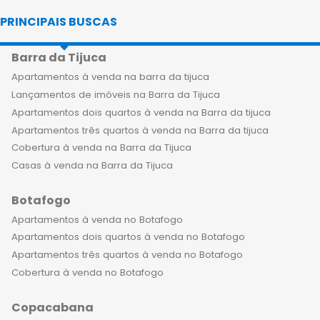
Laranjeiras oferecem uma
PRINCIPAIS BUSCAS
experiência única de moradia, com
espaços elegantes e exclusivos,
Barra da Tijuca
garantindo qualidade de vida e bem-
estar. Morar em um empreendimento
Apartamentos à venda na barra da tijuca
de luxo em Laranjeiras é uma
Lançamentos de imóveis na Barra da Tijuca
sensação indescritível. Você pode
Apartamentos dois quartos à venda na Barra da tijuca
experimentar uma vida sofisticada,
Apartamentos três quartos à venda na Barra da tijuca
com design moderno e acabamentos
Cobertura à venda na Barra da Tijuca
de alto padrão. A sensação de morar
Casas à venda na Barra da Tijuca
em um apartamento exclusivo, com
Botafogo
vista privilegiada da cidade, é de fato
algo especial. Para famílias que
Apartamentos à venda no Botafogo
buscam um lar espaçoso, os
Apartamentos dois quartos à venda no Botafogo
apartamentos de alto padrão à
Apartamentos três quartos à venda no Botafogo
venda em Laranjeiras oferecem
Cobertura à venda no Botafogo
diversas opções. Alguns
Copacabana
empreendimentos contam com