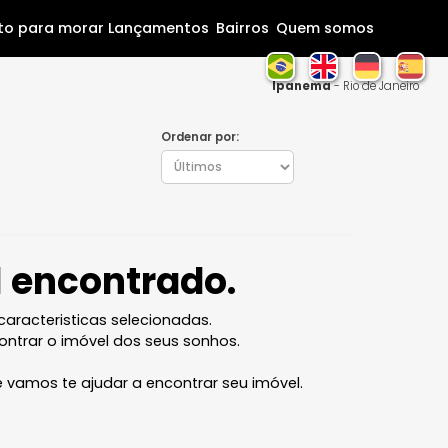
Home
Pronto para morar
Lançamentos
Bairros
Que
Ipan
Ordenar por:
óvel encontrado.
l com as caracteristicas selecionadas.
ocê vai encontrar o imóvel dos seus sonhos.
 equipe que vamos te ajudar a encontrar seu imóvel.