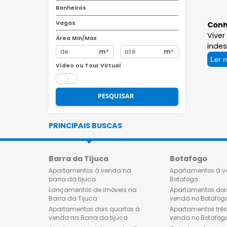
R$
R$
Quartos
Banheiros
Vagas
Área Min/Max
m²
m²
Vídeo ou Tour Virtual
PESQUISAR
PRINCIPAIS BUSCAS
Barra da Tijuca
Botafog
Apartamentos à venda na
Apartamen
barra da tijuca
Botafogo