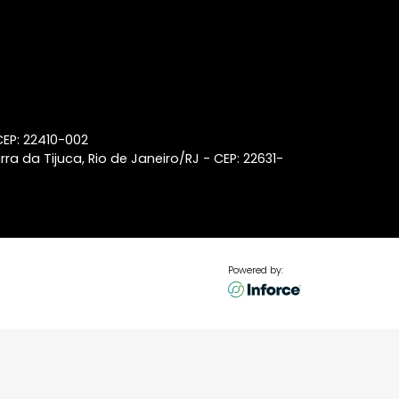
Leblon
Lançamentos de imóveis em
Laranjeiras
Lançamentos de imóveis em
Ipanema
Coberturas à venda na Barra
da Tijuca
p 22440-032
aneiro/RJ - CEP: 22410-002
ss Center, Barra da Tijuca, Rio de Janeiro/RJ - CEP: 22631