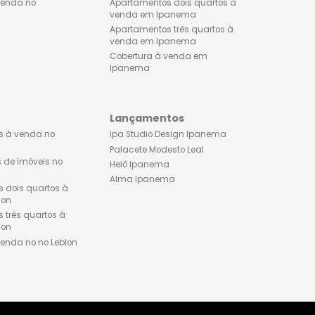
Apartamentos dois quartos à
Lançamentos de imóveis
venda no Flamengo
Ipanema
Apartamentos três quartos à
Apartamento 1 quarto à 
venda no Flamengo
em Ipanema
Cobertura à venda no
Apartamentos dois quart
Flamengo
venda em Ipanema
Apartamentos três quarto
venda em Ipanema
Cobertura à venda em
Ipanema
Leblon
Lançamentos
Apartamentos à venda no
Ipa Studio Design Ipane
Leblon
Palacete Modesto Leal
Lançamentos de imóveis no
Helô Ipanema
Leblon
Alma Ipanema
Apartamentos dois quartos à
venda no Leblon
Apartamentos três quartos à