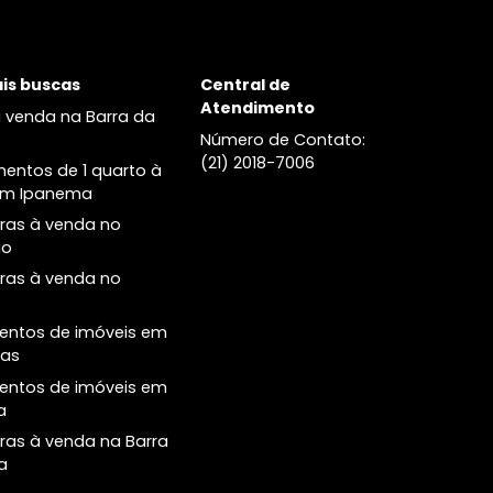
venda no Leblon
Cobertura à venda no no Leblon
Principais buscas
Central de
Atendimento
Casas à venda na Barra da
Tijuca
Número de Conta
(21) 2018-7006
Apartamentos de 1 quarto à
venda em Ipanema
Coberturas à venda no
Botafogo
Coberturas à venda no