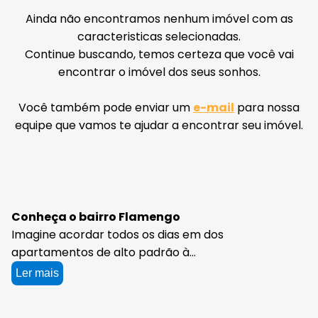
Ainda não encontramos nenhum imóvel com as
caracteristicas selecionadas.
Continue buscando, temos certeza que você vai
encontrar o imóvel dos seus sonhos.
Você também pode enviar um
e-mail
para nossa
equipe que vamos te ajudar a encontrar seu imóvel.
Conheça o bairro Flamengo
Imagine acordar todos os dias em dos
apartamentos de alto padrão à
venda no Flamengo, um bairro icônico
Ler mais
do Rio de Janeiro, que reúne tudo que
você precisa para viver bem com a