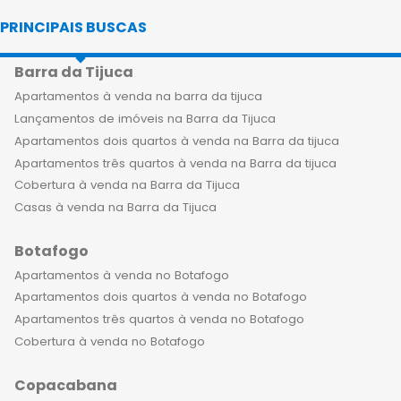
sua família. A região é conhecida pela
PRINCIPAIS BUSCAS
sua infraestrutura de qualidade,
proximidade com o centro da cidade,
Barra da Tijuca
praias, parques e restaurantes
sofisticados, além de ser uma das
Apartamentos à venda na barra da tijuca
mais seguras da capital carioca. Ao
Lançamentos de imóveis na Barra da Tijuca
adquirir um apartamento de luxo no
Apartamentos dois quartos à venda na Barra da tijuca
Flamengo, você e sua família terão a
Apartamentos três quartos à venda na Barra da tijuca
oportunidade de desfrutar de uma
Cobertura à venda na Barra da Tijuca
nova rotina, com muito conforto,
Casas à venda na Barra da Tijuca
lazer e exclusividade. Já que os
Botafogo
empreendimentos de alto padrão
contam com diversas opções de
Apartamentos à venda no Botafogo
lazer, como piscina, academia, salão
Apartamentos dois quartos à venda no Botafogo
de jogos, brinquedoteca, espaço kids,
Apartamentos três quartos à venda no Botafogo
entre outros, além de serviços
Cobertura à venda no Botafogo
diferenciados, como concierge e
Copacabana
segurança 24 horas. Morar em um