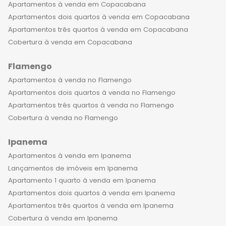
dos imóveis de luxo à venda no
Apartamentos à venda em Copacabana
Flamengo é uma experiência única,
Apartamentos dois quartos à venda em Copacabana
que proporciona uma sensação de
Apartamentos três quartos à venda em Copacabana
exclusividade e sofisticação. O bairro
Cobertura à venda em Copacabana
é conhecido pela sua história e
Flamengo
tradição, mas também pela sua
modernidade, com prédios
Apartamentos à venda no Flamengo
imponentes, ruas arborizadas e a
Apartamentos dois quartos à venda no Flamengo
sensação de estar em um verdadeiro
Apartamentos três quartos à venda no Flamengo
oásis no meio da cidade. Além disso, o
Cobertura à venda no Flamengo
Flamengo é um bairro que oferece
Ipanema
uma ampla variedade de opções
gastronômicas, desde bares e
Apartamentos à venda em Ipanema
restaurantes informais até
Lançamentos de imóveis em Ipanema
estabelecimentos mais sofisticados e
Apartamento 1 quarto à venda em Ipanema
requintados, perfeitos para celebrar
Apartamentos dois quartos à venda em Ipanema
datas especiais e momentos
Apartamentos três quartos à venda em Ipanema
importantes com a família. Por fim, é
Cobertura à venda em Ipanema