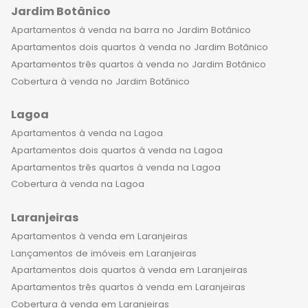
importante destacar que morar em
Jardim Botânico
um apartamento de luxo no
Apartamentos à venda na barra no Jardim Botânico
Flamengo é uma escolha inteligente,
Apartamentos dois quartos à venda no Jardim Botânico
que representa um investimento
Apartamentos três quartos à venda no Jardim Botânico
seguro e rentável no longo prazo. A
Cobertura à venda no Jardim Botânico
região é valorizada e oferece ótimas
oportunidades de negócios, além de
Lagoa
ser uma excelente opção para quem
Apartamentos à venda na Lagoa
busca qualidade de vida, conforto e
Apartamentos dois quartos à venda na Lagoa
bem-estar para a família. Não perca
Apartamentos três quartos à venda na Lagoa
a oportunidade de conhecer os
Cobertura à venda na Lagoa
apartamentos de alto padrão à
venda no Flamengo RJ e de se
Laranjeiras
surpreender com tudo que essa
Apartamentos à venda em Laranjeiras
região pode oferecer. Venha viver
Lançamentos de imóveis em Laranjeiras
uma experiência única e inesquecível
Apartamentos dois quartos à venda em Laranjeiras
ao lado da sua família.
Apartamentos três quartos à venda em Laranjeiras
Cobertura à venda em Laranjeiras