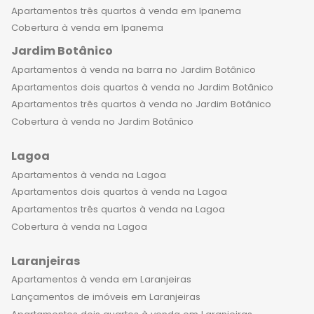
uma vista de tirar o fôlego e a
Apartamentos três quartos à venda em Ipanema
sensação de viver em um local
Cobertura à venda em Ipanema
exclusivo e refinado, os moradores
Jardim Botânico
desfrutam de um estilo de vida único,
Apartamentos à venda na barra no Jardim Botânico
com todo o conforto e sofisticação
Apartamentos dois quartos à venda no Jardim Botânico
que merecem. Os apartamentos de
Apartamentos três quartos à venda no Jardim Botânico
alto padrão no Botafogo oferecem a
Cobertura à venda no Jardim Botânico
combinação perfeita de luxo,
elegância e privacidade,
Lagoa
proporcionando aos moradores uma
Apartamentos à venda na Lagoa
experiência única e inesquecível. É
Apartamentos dois quartos à venda na Lagoa
importante destacar também que os
Apartamentos três quartos à venda na Lagoa
apartamentos de luxo no Botafogo
Cobertura à venda na Lagoa
são uma excelente opção de
investimento. Com uma valorização
Laranjeiras
constante e uma alta demanda no
Apartamentos à venda em Laranjeiras
mercado imobiliário, esses
Lançamentos de imóveis em Laranjeiras
empreendimentos oferecem uma