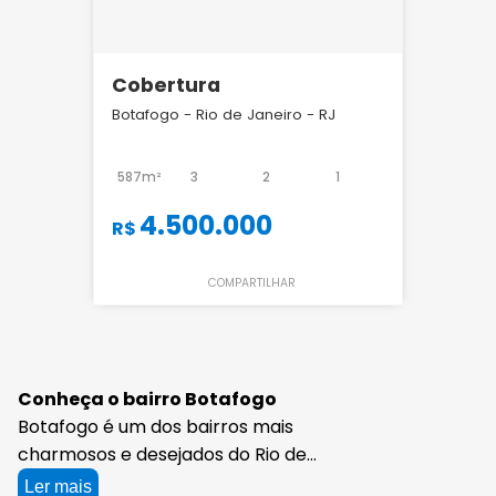
Cobertura
Botafogo - Rio de Janeiro - RJ
587m²
3
2
1
4.500.000
R$
COMPARTILHAR
Conheça o bairro Botafogo
Botafogo é um dos bairros mais
charmosos e desejados do Rio de
Janeiro, e os apartamentos de alto
Ler mais