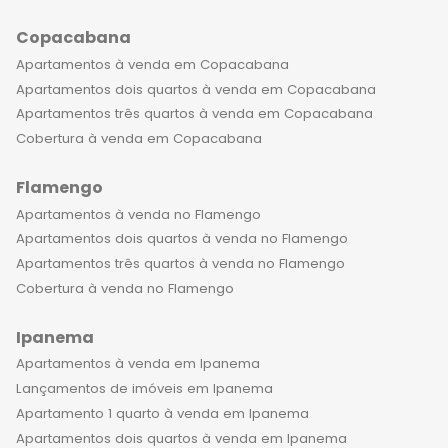
e serviços de concierge,
Copacabana
proporcionando aos moradores uma
experiência luxuosa e segura. Morar
Apartamentos à venda em Copacabana
em um apartamento de luxo no
Apartamentos dois quartos à venda em Copacabana
Botafogo significa ter acesso a uma
Apartamentos três quartos à venda em Copacabana
localização privilegiada, com fácil
Cobertura à venda em Copacabana
acesso às principais vias da cidade,
Flamengo
aos melhores restaurantes, bares e
lojas de grife, além de estar próximo a
Apartamentos à venda no Flamengo
importantes centros culturais, como
Apartamentos dois quartos à venda no Flamengo
museus e teatros. Os moradores
Apartamentos três quartos à venda no Flamengo
podem desfrutar de um estilo de vida
Cobertura à venda no Flamengo
cosmopolita, com uma ampla gama
Ipanema
de opções de lazer e entretenimento
ao seu alcance. Além disso, a
Apartamentos à venda em Ipanema
sensação de morar em um
Lançamentos de imóveis em Ipanema
empreendimento de alto padrão no
Apartamento 1 quarto à venda em Ipanema
Rio de Janeiro é indescritível. Com
Apartamentos dois quartos à venda em Ipanema