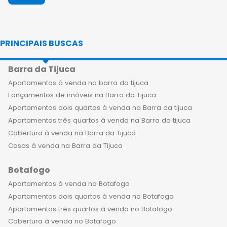
padrão à venda nessa região são a
escolha perfeita para quem busca
exclusividade, sofisticação e conforto.
PRINCIPAIS BUSCAS
Morar em um empreendimento de
luxo no Botafogo é uma experiência
Barra da Tijuca
única, sendo que alguns contam com
uma vista deslumbrante para a Baía
Apartamentos à venda na barra da tijuca
de Guanabara e um estilo de vida
Lançamentos de imóveis na Barra da Tijuca
privilegiado. Os apartamentos de alto
Apartamentos dois quartos à venda na Barra da tijuca
padrão no bairro do Botafogo
Apartamentos três quartos à venda na Barra da tijuca
apresentam uma arquitetura
Cobertura à venda na Barra da Tijuca
moderna, com acabamentos de alta
Casas à venda na Barra da Tijuca
qualidade, instalações inteligentes e
Botafogo
comodidades que incluem áreas de
lazer completas, como piscinas, spas,
Apartamentos à venda no Botafogo
academias e salões de festas. Além
Apartamentos dois quartos à venda no Botafogo
disso, os empreendimentos oferecem
Apartamentos três quartos à venda no Botafogo
segurança 24 horas, estacionamento
Cobertura à venda no Botafogo