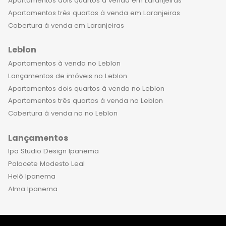
Apartamentos dois quartos à venda em Laranjeiras
oportunidade única de investir em um
Apartamentos três quartos à venda em Laranjeiras
imóvel de alto padrão em uma das
Cobertura à venda em Laranjeiras
regiões mais valorizadas do Rio de
Janeiro. Se você busca um estilo de
Leblon
vida exclusivo, sofisticado e
Apartamentos à venda no Leblon
confortável, os apartamentos de luxo
Lançamentos de imóveis no Leblon
à venda no Botafogo são a escolha
Apartamentos dois quartos à venda no Leblon
perfeita.
Apartamentos três quartos à venda no Leblon
Cobertura à venda no no Leblon
Lançamentos
Ipa Studio Design Ipanema
Palacete Modesto Leal
Helô Ipanema
Alma Ipanema