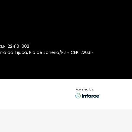
Leblon
Lançamentos de imóveis em
Laranjeiras
Lançamentos de imóveis em
Ipanema
Coberturas à venda na Barra
da Tijuca
p 22440-032
aneiro/RJ - CEP: 22410-002
ss Center, Barra da Tijuca, Rio de Janeiro/RJ - CEP: 22631