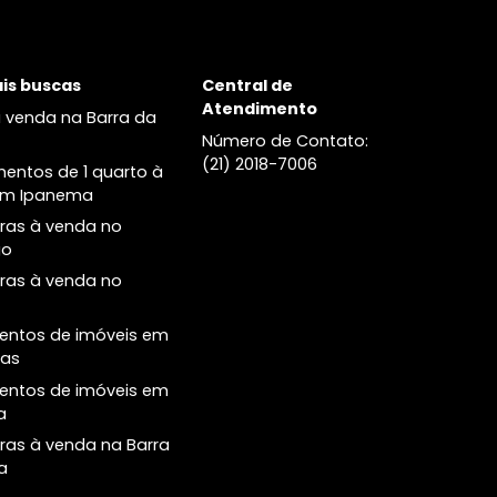
venda no Leblon
Cobertura à venda no no Leblon
Principais buscas
Central de
Atendimento
Casas à venda na Barra da
Tijuca
Número de Conta
(21) 2018-7006
Apartamentos de 1 quarto à
venda em Ipanema
Coberturas à venda no
Botafogo
Coberturas à venda no