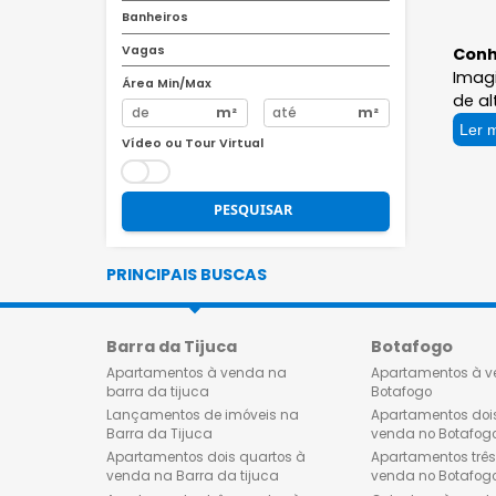
R$
R$
Quartos
Banheiros
Vagas
Área Min/Max
m²
m²
Vídeo ou Tour Virtual
PESQUISAR
PRINCIPAIS BUSCAS
Barra da Tijuca
Botafog
Apartamentos à venda na
Apartamen
barra da tijuca
Botafogo