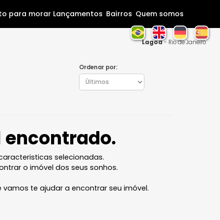
Home
Pronto para morar
Lançamentos
Bairros
Que
La
Ordenar por:
óvel encontrado.
l com as caracteristicas selecionadas.
ocê vai encontrar o imóvel dos seus sonhos.
 equipe que vamos te ajudar a encontrar seu imóvel.