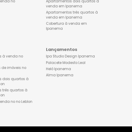
Apartamentos dois quartos à
Lançamentos de imóveis
venda no Flamengo
Ipanema
Apartamentos três quartos à
Apartamento 1 quarto à 
venda no Flamengo
em Ipanema
Cobertura à venda no
Apartamentos dois quart
Flamengo
venda em Ipanema
Apartamentos três quarto
venda em Ipanema
Cobertura à venda em
Ipanema
Leblon
Lançamentos
Apartamentos à venda no
Ipa Studio Design Ipane
Leblon
Palacete Modesto Leal
Lançamentos de imóveis no
Helô Ipanema
Leblon
Alma Ipanema
Apartamentos dois quartos à
venda no Leblon
Apartamentos três quartos à