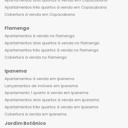
coberturas estão localizadas contam
Apartamentos dois quartos à venda em Copacabana
com todos os recursos necessários
Apartamentos três quartos à venda em Copacabana
para proporcionar a melhor
Cobertura à venda em Copacabana
qualidade de vida aos moradores. São
Flamengo
modernos e equipados com
tecnologias de ponta, como
Apartamentos à venda no Flamengo
segurança 24 horas, prancharia,
Apartamentos dois quartos à venda no Flamengo
bicicletário, spa, espaço kids, sauna,
Apartamentos três quartos à venda no Flamengo
piscina e muito mais. Imagine poder
Cobertura à venda no Flamengo
acordar todas as manhãs com o som
Ipanema
das ondas do mar e poder desfrutar
de um café da manhã com vista para
Apartamentos à venda em Ipanema
a praia de Ipanema. Ou ainda, poder
Lançamentos de imóveis em Ipanema
relaxar na piscina da cobertura
Apartamento 1 quarto à venda em Ipanema
enquanto aprecia a vista panorâmica
Apartamentos dois quartos à venda em Ipanema
da cidade do Rio de Janeiro. Além
Apartamentos três quartos à venda em Ipanema
disso, morar em Ipanema é estar em
Cobertura à venda em Ipanema
um dos bairros mais charmosos e
Jardim Botânico