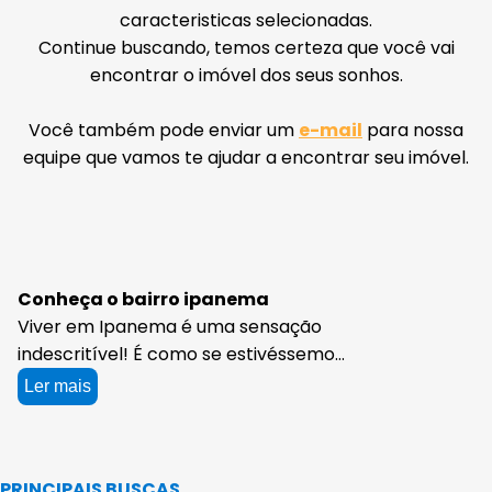
caracteristicas selecionadas.
Continue buscando, temos certeza que você vai
encontrar o imóvel dos seus sonhos.
Você também pode enviar um
e-mail
para nossa
equipe que vamos te ajudar a encontrar seu imóvel.
Conheça o bairro ipanema
Viver em Ipanema é uma sensação
indescritível! É como se estivéssemos
sempre em um cenário de filme,
Ler mais
rodeados por paisagens
deslumbrantes, praias paradisíacas e
um estilo de vida único. E o melhor de
PRINCIPAIS BUSCAS
tudo: você pode ter tudo isso ao seu