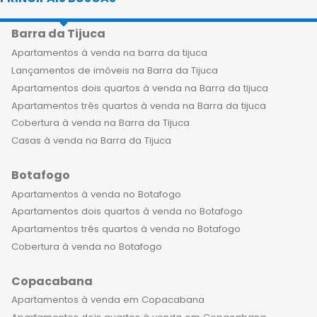
alcance com as coberturas de 1
Barra da Tijuca
quarto à venda em Ipanema,
oferecidas pela imobiliária
Apartamentos à venda na barra da tijuca
Apartamentos Rio. As coberturas de 1
Lançamentos de imóveis na Barra da Tijuca
quarto em Ipanema são de alto
Apartamentos dois quartos à venda na Barra da tijuca
padrão, com acabamentos de
Apartamentos três quartos à venda na Barra da tijuca
primeira linha e ainda contam com a
Cobertura à venda na Barra da Tijuca
opção de personalização da planta,
Casas à venda na Barra da Tijuca
de acordo com as preferências dos
Botafogo
moradores. Além disso, são ideais
para investidores que desejam
Apartamentos à venda no Botafogo
investir em um imóvel que se valoriza
Apartamentos dois quartos à venda no Botafogo
ao longo do tempo e oferece alta
Apartamentos três quartos à venda no Botafogo
rentabilidade e liquidez para aluguel. E
Cobertura à venda no Botafogo
são a melhor escolha também para
Copacabana
estrangeiros que desejam investir no
Brasil. Os condomínios em que as
Apartamentos à venda em Copacabana