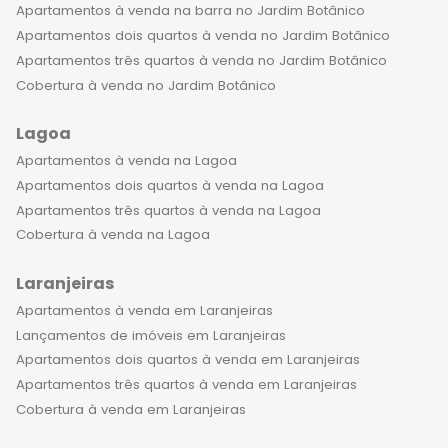
badalados do Rio de Janeiro. Aqui, é
Apartamentos à venda na barra no Jardim Botânico
possível encontrar uma grande
Apartamentos dois quartos à venda no Jardim Botânico
variedade de bares, restaurantes,
Apartamentos três quartos à venda no Jardim Botânico
lojas de grife, galerias de arte, entre
Cobertura à venda no Jardim Botânico
outros estabelecimentos que
oferecem o melhor da cultura
Lagoa
carioca. A praia de Ipanema é um dos
Apartamentos à venda na Lagoa
principais atrativos da região. Com
Apartamentos dois quartos à venda na Lagoa
suas areias brancas e águas
Apartamentos três quartos à venda na Lagoa
cristalinas, é um lugar perfeito para
Cobertura à venda na Lagoa
praticar esportes, como futebol de
praia, vôlei, frescobol e até mesmo
Laranjeiras
surf. Além disso, o calçadão é ótimo
Apartamentos à venda em Laranjeiras
para caminhadas, corridas e passeios
Lançamentos de imóveis em Laranjeiras
de bicicleta. E quando a noite cai,
Apartamentos dois quartos à venda em Laranjeiras
Ipanema se transforma em um dos
Apartamentos três quartos à venda em Laranjeiras
lugares mais animados do Rio de
Cobertura à venda em Laranjeiras
Janeiro. São diversas opções de bares