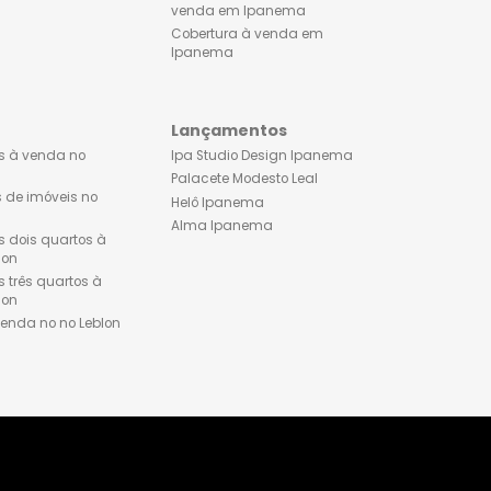
Apartamentos à venda no
Apartamentos à venda 
Flamengo
Ipanema
Apartamentos dois quartos à
Lançamentos de imóveis
venda no Flamengo
Ipanema
Apartamentos três quartos à
Apartamento 1 quarto à 
venda no Flamengo
em Ipanema
Cobertura à venda no
Apartamentos dois quart
Flamengo
venda em Ipanema
Apartamentos três quarto
venda em Ipanema
Cobertura à venda em
Ipanema
Leblon
Lançamentos
Apartamentos à venda no
Ipa Studio Design Ipane
Leblon
Palacete Modesto Leal
Lançamentos de imóveis no
Helô Ipanema
Leblon
Alma Ipanema
Apartamentos dois quartos à