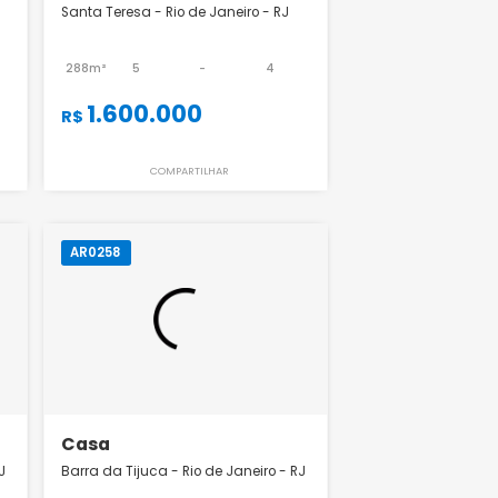
Casa
ntes - Rio de
Santa Teresa - Rio de Janeiro - RJ
288m²
5
-
4
1
-
1.600.000
0
R$
ILHAR
COMPARTILHAR
AR0258