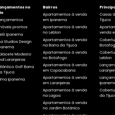
Lagoa
venda em Laranjeiras
 à venda na Lagoa
Apartamentos três quartos à
venda em Laranjeiras
Cobertura à venda em
Laranjeiras
a
Lançamentos no
Bairros
Rio
Apartamentos à venda
Lançamentos
em Ipanema
Imóveis prontos
Apartamentos à venda
o
no Leblon
Helô Ipanema
Apartamentos à venda
Ipa Studios Design
na Barra da Tijuca