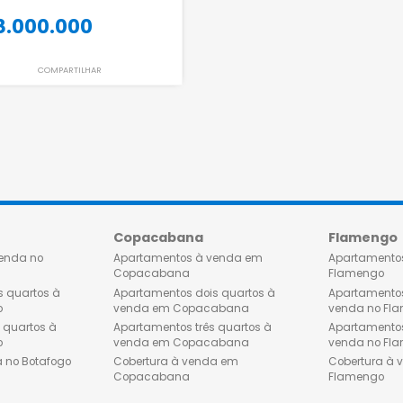
Casa
Gávea - Rio de Janeiro - RJ
602m²
4
-
3
18.000.000
R$
COMPARTILHAR
o
Copacabana