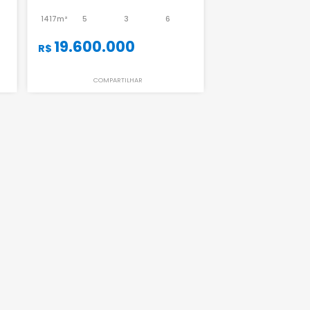
Casa
 de Janeiro - RJ
Barra da Tijuca - Rio de Janeiro - RJ
-
6
1417m²
5
3
6
00
19.600.000
R$
ILHAR
COMPARTILHAR