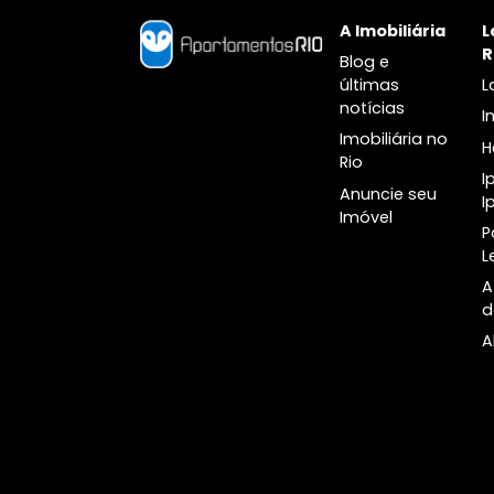
venda no Jardim Botânico
venda na 
Cobertura à venda no Jardim
Cobertura
Botânico
A Imobiliári
Blog e
últimas
notícias
Imobiliária n
Rio
Anuncie seu