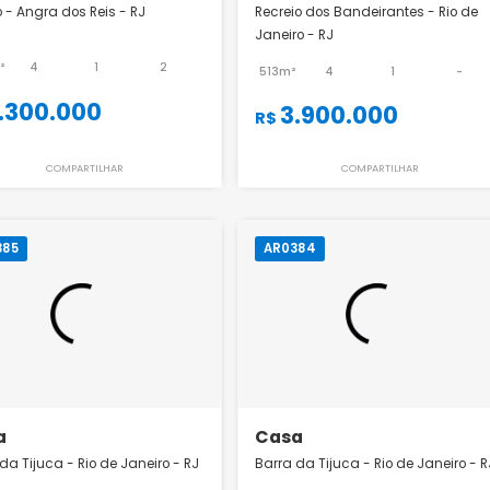
Casa
Casa
Centro - Angra dos Reis - RJ
Recreio dos Bandeira
Janeiro - RJ
432m²
4
1
2
513m²
4
2.300.000
3.900.00
R$
R$
COMPARTILHAR
COMPART
AR0385
AR0384