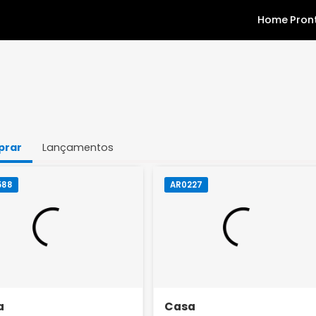
Comprar
Lançamentos
AR0588
AR0227