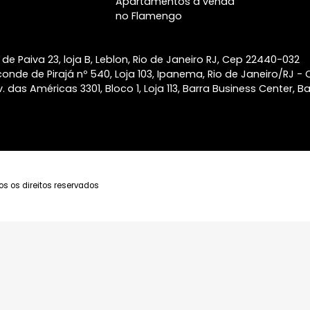
Ipanema
Apartamentos à venda
Palacete Modesto
no Botafogo
Leal Laranjeiras
Apartamentos à venda
Atlântico Golf Barra
em Copacabana
da Tijuca
Apartamentos à venda
Alma Ipanema
em Laranjeiras
Apartamentos à venda
na Lagoa
Apartamentos à venda
no Jardim Botânico
Apartamentos à venda
no Flamengo
taulfo de Paiva 23, loja B, Leblon, Rio de Janeiro RJ, Ce
a Visconde de Pirajá nº 540, Loja 103, Ipanema, Rio de J
ca - Av. das Américas 3301, Bloco 1, Loja 113, Barra Busine