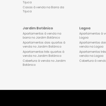
Apartamentos à venda na
Apartamen
barra da tijuca
Botafogo
Lançamentos de imóveis na
Apartament
Barra da Tijuca
venda no 
Apartamentos dois quartos à
Apartament
venda na Barra da tijuca
venda no 
Apartamentos três quartos à
Cobertura 
venda na Barra da tijuca
Cobertura à venda na Barra da
Tijuca
Casas à venda na Barra da
Tijuca
Jardim Botânico
Lagoa
Apartamentos à venda na
Apartamen
barra no Jardim Botânico
Lagoa
Apartamentos dois quartos à
Apartament
venda no Jardim Botânico
venda na 
Apartamentos três quartos à
Apartament