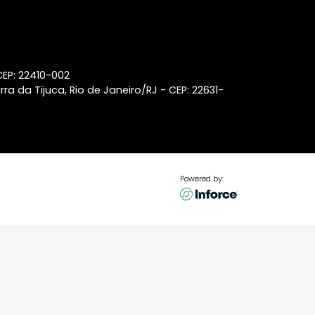
Coberturas à venda no
Leblon
Lançamentos de imóveis em
Laranjeiras
Lançamentos de imóveis em
Ipanema
Coberturas à venda na Barra
da Tijuca
p 22440-032
aneiro/RJ - CEP: 22410-002
ss Center, Barra da Tijuca, Rio de Janeiro/RJ - CEP: 22631