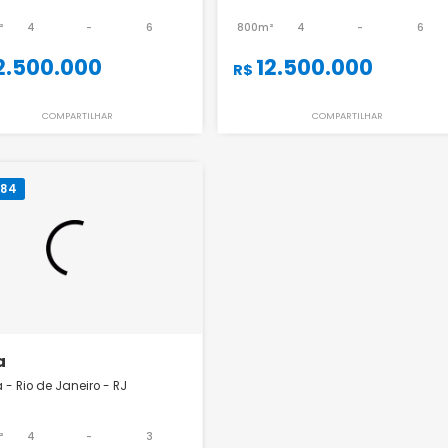
Casa
Casa
Barra da Tijuca - Rio de Janeiro - RJ
Barra da Tijuca - Rio
800m²
4
-
6
800m²
4
12.500.000
12.500.0
R$
R$
COMPARTILHAR
COMPART
AR0184