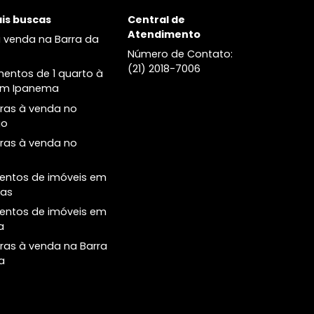
venda no Leblon
Apartamentos três quartos à
venda no Leblon
Cobertura à venda no no Leblon
Principais buscas
Central de
Atendimento
Casas à venda na Barra da
Tijuca
Número de Conta
(21) 2018-7006
Apartamentos de 1 quarto à
venda em Ipanema
Coberturas à venda no
Botafogo