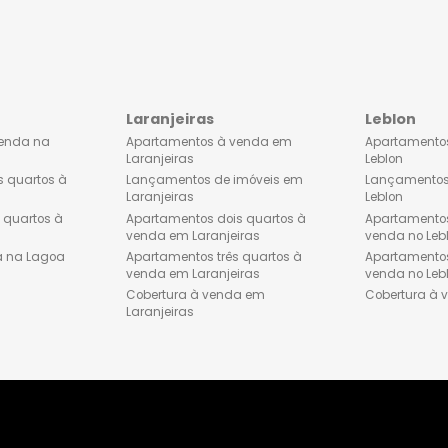
tos à venda no
Apartamentos à venda em
Copacabana
os dois quartos à
Apartamentos dois quartos à
Botafogo
venda em Copacabana
os três quartos à
Apartamentos três quartos à
Botafogo
venda em Copacabana
à venda no Botafogo
Cobertura à venda em
Copacabana
Laranjeiras
tos à venda na
Apartamentos à venda em
Laranjeiras
os dois quartos à
Lançamentos de imóveis em
Lagoa
Laranjeiras
os três quartos à
Apartamentos dois quartos à