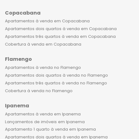
montanhas, você se sentirá em um
Copacabana
verdadeiro oásis urbano. Além disso, o
bairro conta com uma excelente
Apartamentos à venda em Copacabana
localização e facilidades de acesso,
Apartamentos dois quartos à venda em Copacabana
proporcionando comodidade e
Apartamentos três quartos à venda em Copacabana
praticidade no seu dia a dia.
Cobertura à venda em Copacabana
Segurança é uma das principais
Flamengo
preocupações das famílias que
buscam por um lar de luxo. Os
Apartamentos à venda no Flamengo
condomínios no Jardim Botânico
Apartamentos dois quartos à venda no Flamengo
oferecem sistemas de segurança
Apartamentos três quartos à venda no Flamengo
avançados, incluindo câmeras de
Cobertura à venda no Flamengo
vigilância, portarias com controle de
Ipanema
acesso e monitoramento 24 horas.
Você pode desfrutar de sua casa
Apartamentos à venda em Ipanema
com total tranquilidade e privacidade.
Lançamentos de imóveis em Ipanema
Além disso, o bairro conta com uma
Apartamento 1 quarto à venda em Ipanema
infraestrutura completa, com opções
Apartamentos dois quartos à venda em Ipanema