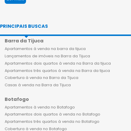
Com imóveis de alto padrão à venda,
o bairro oferece uma infraestrutura
completa e um estilo de vida
PRINCIPAIS BUSCAS
sofisticado para aqueles que buscam
exclusividade e conforto. Os
Barra da Tijuca
apartamentos de luxo à venda no
Jardim Botânico contam com design
Apartamentos à venda na barra da tijuca
contemporâneo, acabamentos finos
Lançamentos de imóveis na Barra da Tijuca
e amplas áreas de lazer privativas.
Apartamentos dois quartos à venda na Barra da tijuca
Aqui, você encontra um espaço que
Apartamentos três quartos à venda na Barra da tijuca
combina sofisticação com conforto,
Cobertura à venda na Barra da Tijuca
criando um ambiente perfeito para
Casas à venda na Barra da Tijuca
você e sua família. Morar em um dos
Botafogo
empreendimentos de alto padrão à
venda no Jardim Botânico no Rio de
Apartamentos à venda no Botafogo
Janeiro é uma experiência única e
Apartamentos dois quartos à venda no Botafogo
inesquecível. Com uma vista
Apartamentos três quartos à venda no Botafogo
deslumbrante da cidade e das
Cobertura à venda no Botafogo