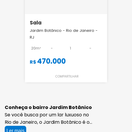
Sala
Jardim Botânico - Rio de Janeiro -
RJ
20m²
-
1
-
470.000
R$
COMPARTILHAR
Conheça o bairro Jardim Botânico
Se você busca por um lar luxuoso no
Rio de Janeiro, o Jardim Botânico é o
lugar perfeito para você e sua família.
Ler mais