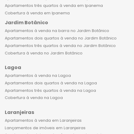
de lazer, cultura, compras e serviços
Apartamentos três quartos à venda em Ipanema
de alta qualidade. Desde os jardins do
Cobertura à venda em Ipanema
icônico Jardim Botânico até os
Jardim Botânico
shoppings e restaurantes mais
Apartamentos à venda na barra no Jardim Botânico
sofisticados da cidade, você encontra
Apartamentos dois quartos à venda no Jardim Botânico
tudo o que precisa para viver com
Apartamentos três quartos à venda no Jardim Botânico
excelência. Não perca mais tempo
Cobertura à venda no Jardim Botânico
procurando por um lar que atenda a
todas as suas expectativas. Entre em
Lagoa
contato agora e agende uma visita
Apartamentos à venda na Lagoa
aos apartamentos de luxo à venda no
Apartamentos dois quartos à venda na Lagoa
Jardim Botânico. Aqui, você
Apartamentos três quartos à venda na Lagoa
encontrará um lar que supera todas
Cobertura à venda na Lagoa
as suas expectativas e que oferece
uma experiência única de sofisticação
Laranjeiras
e conforto. Seja bem-vindo ao seu
Apartamentos à venda em Laranjeiras
novo lar!
Lançamentos de imóveis em Laranjeiras