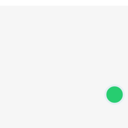
p 22440-032
aneiro/RJ - CEP: 22410-002
ss Center, Barra da Tijuca, Rio de Janeiro/RJ - CEP: 22631
Powered by