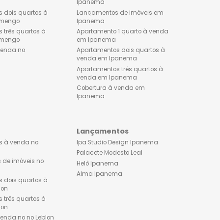
Flamengo
Ipanema
Apartamentos à venda no
Apartamentos à venda 
Flamengo
Ipanema
Apartamentos dois quartos à
Lançamentos de imóveis
venda no Flamengo
Ipanema
Apartamentos três quartos à
Apartamento 1 quarto à 
venda no Flamengo
em Ipanema
Cobertura à venda no
Apartamentos dois quart
Flamengo
venda em Ipanema
Apartamentos três quarto
venda em Ipanema
Cobertura à venda em
Ipanema
Leblon
Lançamentos
Apartamentos à venda no
Ipa Studio Design Ipane
Leblon
Palacete Modesto Leal