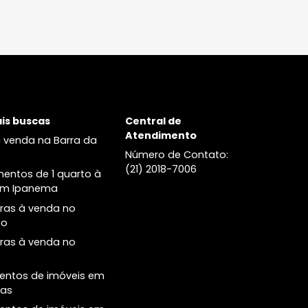
Lançamentos de imóveis no
Helô Ipanema
Leblon
Alma Ipanema
Apartamentos dois quartos à
venda no Leblon
Apartamentos três quartos à
venda no Leblon
Cobertura à venda no no Leblon
Principais buscas
Central de
Atendimento
Casas à venda na Barra da
Tijuca
Número de Conta
(21) 2018-7006
Apartamentos de 1 quarto à