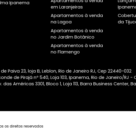
o
no Leblon
Helô Ipanema
Apartamentos à venda
Ipa Studios Design
na Barra da Tijuca
Ipanema
Apartamentos à venda
Palacete Modesto
no Botafogo
Leal Laranjeiras
Apartamentos à venda
Atlântico Golf Barra
em Copacabana
da Tijuca
Apartamentos à venda
Alma Ipanema
em Laranjeiras
Apartamentos à venda
na Lagoa
Apartamentos à venda
no Jardim Botânico
Apartamentos à venda
no Flamengo