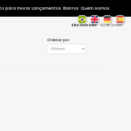
Home
Pronto para morar
Lançamentos
Bairros
Que
São Conr
Ordenar por: