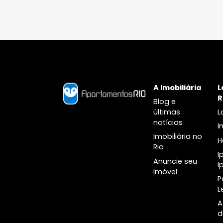
Apartamentos dois quartos à
Apartament
venda no Jardim Botânico
venda na 
Apartamentos três quartos à
Apartament
venda no Jardim Botânico
venda na 
Cobertura à venda no Jardim
Cobertura
Botânico
A Imobiliári
Blog e
últimas
notícias