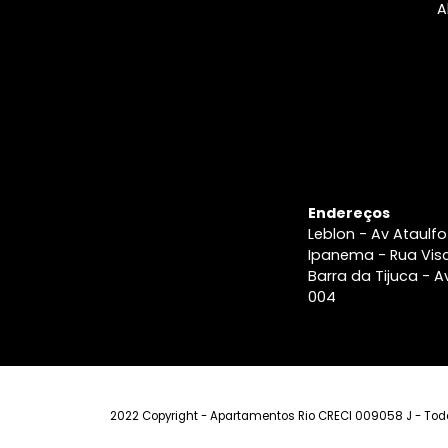
Imobiliária n
Rio
Anuncie seu
Imóvel
Endereços