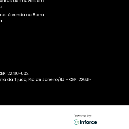
venda em Ipanema
Coberturas à venda no
Botafogo
Coberturas à venda no
Leblon
Lançamentos de imóveis em
Laranjeiras
Lançamentos de imóveis em
Ipanema
Coberturas à venda na Barra
da Tijuca