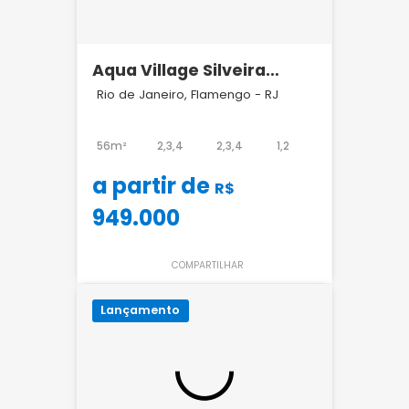
Aqua Village Silveira
Martins 139
Rio de Janeiro, Flamengo - RJ
56m²
2,3,4
2,3,4
1,2
a partir de
R$
949.000
COMPARTILHAR
Lançamento