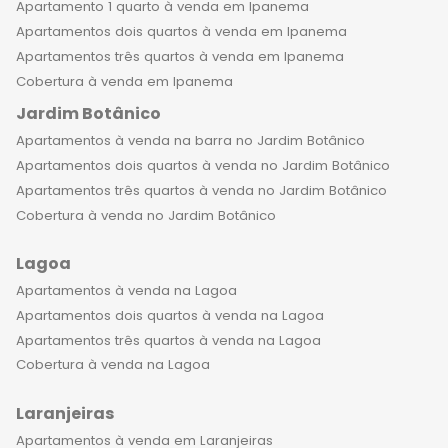
estabelecimentos mais sofisticados e
Apartamento 1 quarto à venda em Ipanema
requintados, perfeitos para celebrar
Apartamentos dois quartos à venda em Ipanema
datas especiais e momentos
Apartamentos três quartos à venda em Ipanema
importantes com a família. Por fim, é
Cobertura à venda em Ipanema
importante destacar que morar em
Jardim Botânico
um apartamento de luxo no
Apartamentos à venda na barra no Jardim Botânico
Flamengo é uma escolha inteligente,
Apartamentos dois quartos à venda no Jardim Botânico
que representa um investimento
Apartamentos três quartos à venda no Jardim Botânico
seguro e rentável no longo prazo. A
Cobertura à venda no Jardim Botânico
região é valorizada e oferece ótimas
oportunidades de negócios, além de
Lagoa
ser uma excelente opção para quem
Apartamentos à venda na Lagoa
busca qualidade de vida, conforto e
Apartamentos dois quartos à venda na Lagoa
bem-estar para a família. Não perca
Apartamentos três quartos à venda na Lagoa
a oportunidade de conhecer os
Cobertura à venda na Lagoa
apartamentos de alto padrão à
venda no Flamengo RJ e de se
Laranjeiras
surpreender com tudo que essa
Apartamentos à venda em Laranjeiras