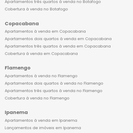
de jogos, brinquedoteca, espaço kids,
Apartamentos três quartos à venda no Botafogo
entre outros, além de serviços
Cobertura à venda no Botafogo
diferenciados, como concierge e
Copacabana
segurança 24 horas. Morar em um
dos imóveis de luxo à venda no
Apartamentos à venda em Copacabana
Flamengo é uma experiência única,
Apartamentos dois quartos à venda em Copacabana
que proporciona uma sensação de
Apartamentos três quartos à venda em Copacabana
exclusividade e sofisticação. O bairro
Cobertura à venda em Copacabana
é conhecido pela sua história e
Flamengo
tradição, mas também pela sua
modernidade, com prédios
Apartamentos à venda no Flamengo
imponentes, ruas arborizadas e a
Apartamentos dois quartos à venda no Flamengo
sensação de estar em um verdadeiro
Apartamentos três quartos à venda no Flamengo
oásis no meio da cidade. Além disso, o
Cobertura à venda no Flamengo
Flamengo é um bairro que oferece
Ipanema
uma ampla variedade de opções
gastronômicas, desde bares e
Apartamentos à venda em Ipanema
restaurantes informais até
Lançamentos de imóveis em Ipanema