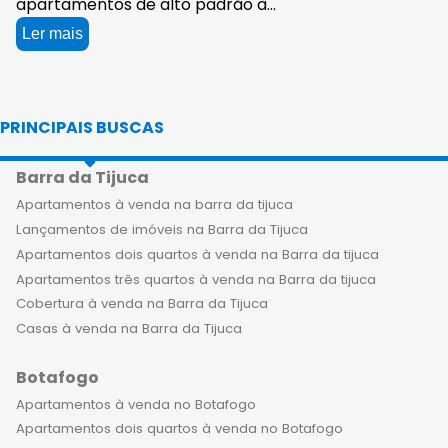
apartamentos de alto padrão à
venda no Flamengo, um bairro icônico
Ler mais
do Rio de Janeiro, que reúne tudo que
você precisa para viver bem com a
sua família. A região é conhecida pela
PRINCIPAIS BUSCAS
sua infraestrutura de qualidade,
proximidade com o centro da cidade,
Barra da Tijuca
praias, parques e restaurantes
sofisticados, além de ser uma das
Apartamentos à venda na barra da tijuca
mais seguras da capital carioca. Ao
Lançamentos de imóveis na Barra da Tijuca
adquirir um apartamento de luxo no
Apartamentos dois quartos à venda na Barra da tijuca
Flamengo, você e sua família terão a
Apartamentos três quartos à venda na Barra da tijuca
oportunidade de desfrutar de uma
Cobertura à venda na Barra da Tijuca
nova rotina, com muito conforto,
Casas à venda na Barra da Tijuca
lazer e exclusividade. Já que os
Botafogo
empreendimentos de alto padrão
contam com diversas opções de
Apartamentos à venda no Botafogo
lazer, como piscina, academia, salão
Apartamentos dois quartos à venda no Botafogo