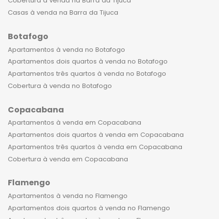
melhor de tudo é que elas oferecem
Cobertura à venda na Barra da Tijuca
opções de personalização da planta,
Casas à venda na Barra da Tijuca
permitindo que você adapte o
Botafogo
espaço de acordo com suas
necessidades e desejos. Assim, você
Apartamentos à venda no Botafogo
pode criar um lar que realmente
Apartamentos dois quartos à venda no Botafogo
reflita sua personalidade única e
Apartamentos três quartos à venda no Botafogo
estilo de vida. Além disso, as
Cobertura à venda no Botafogo
coberturas de 1 quarto à venda no
Copacabana
Leblon são ideais para investidores
que procuram um imóvel que valoriza
Apartamentos à venda em Copacabana
ao longo do tempo e oferece alta
Apartamentos dois quartos à venda em Copacabana
rentabilidade e liquidez para aluguel.
Apartamentos três quartos à venda em Copacabana
Essa é uma excelente oportunidade
Cobertura à venda em Copacabana
de investimento em um dos bairros
Flamengo
mais valorizados e procurados do Rio
de Janeiro. Os condomínios onde as
Apartamentos à venda no Flamengo
coberturas de 1 quarto de luxo estão
Apartamentos dois quartos à venda no Flamengo