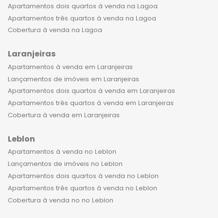
tornando-o um local vibrante e cheio
Apartamentos dois quartos à venda na Lagoa
de vida. Ao viver em uma cobertura
Apartamentos três quartos à venda na Lagoa
de 1 quarto à venda no Leblon, você
Cobertura à venda na Lagoa
terá acesso a um dos mais belos
cartões postais do Rio de Janeiro, o
Laranjeiras
Leblon Beach. Esta é uma das praias
Apartamentos à venda em Laranjeiras
mais badaladas e exclusivas da
Lançamentos de imóveis em Laranjeiras
cidade, com uma paisagem de tirar o
Apartamentos dois quartos à venda em Laranjeiras
fôlego e opções de lazer para toda a
Apartamentos três quartos à venda em Laranjeiras
família. Além disso, o Leblon é um
Cobertura à venda em Laranjeiras
bairro completo, com ruas
arborizadas, lojas de luxo, galerias de
Leblon
arte, museus e teatros, oferecendo
Apartamentos à venda no Leblon
uma ampla variedade de atividades
Lançamentos de imóveis no Leblon
culturais. Você pode desfrutar de um
Apartamentos dois quartos à venda no Leblon
jantar em um dos restaurantes mais
Apartamentos três quartos à venda no Leblon
renomados da cidade, ou ir ao cinema
Cobertura à venda no no Leblon
ou teatro, tudo a poucos passos de