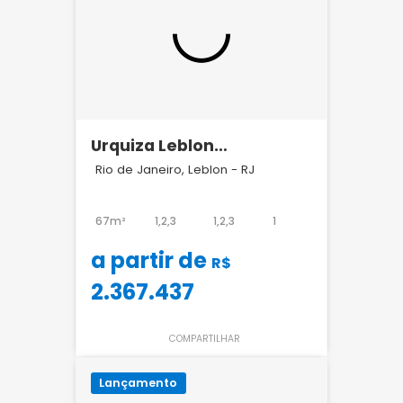
Urquiza Leblon
Residencial
Rio de Janeiro, Leblon - RJ
67m²
1,2,3
1,2,3
1
a partir de
R$
2.367.437
COMPARTILHAR
Lançamento