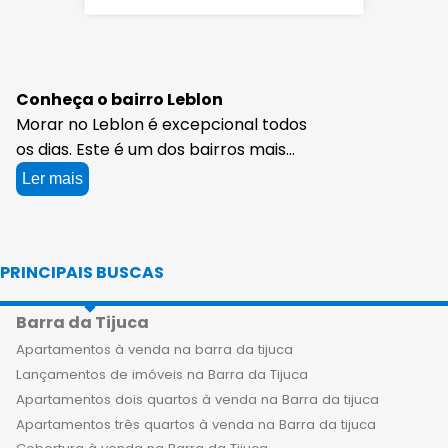
Conheça o bairro Leblon
Morar no Leblon é excepcional todos
os dias. Este é um dos bairros mais
elegantes e sofisticados do Rio de
Ler mais
Janeiro, famoso por sua beleza
natural e pelo estilo de vida exclusivo
que oferece. E agora, você pode ter a
PRINCIPAIS BUSCAS
oportunidade de fazer parte desse
universo incrível com as coberturas
Barra da Tijuca
de 1 quarto à venda no Leblon,
oferecidas pela Apartamentos Rio. As
Apartamentos à venda na barra da tijuca
coberturas de 1 quarto no Leblon são
Lançamentos de imóveis na Barra da Tijuca
de alto padrão e apresentam
Apartamentos dois quartos à venda na Barra da tijuca
acabamentos de alta qualidade. O
Apartamentos três quartos à venda na Barra da tijuca