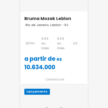
Bruma Mozak Leblon
Rio de Janeiro, Leblon - RJ
3,4,5
3,4,5
227m²
ou
ou
2,3
mais
mais
a partir de
R$
10.634.000
COMPARTILHAR
Lançamento