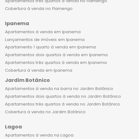
localizadas oferecem todos os
Apartamentos três quartos à venda no Flamengo
recursos para fornecer a melhor
Cobertura à venda no Flamengo
qualidade de vida aos seus
Ipanema
moradores. Eles são modernos e
possuem tecnologia de ponta, como
Apartamentos à venda em Ipanema
segurança 24 horas, prancharia,
Lançamentos de imóveis em Ipanema
bicicletário, piscina, spa, academia,
Apartamento 1 quarto à venda em Ipanema
espaço kids, sauna e muito mais. Tudo
Apartamentos dois quartos à venda em Ipanema
isso para garantir que os moradores
Apartamentos três quartos à venda em Ipanema
tenham conforto e bem-estar em
Cobertura à venda em Ipanema
todos os momentos. Imagine acordar
Jardim Botânico
todas as manhãs e olhar pela janela
Apartamentos à venda na barra no Jardim Botânico
para o mar do Leblon, sentir a brisa
Apartamentos dois quartos à venda no Jardim Botânico
fresca e se preparar para um dia
Apartamentos três quartos à venda no Jardim Botânico
cheio de possibilidades. O bairro tem
Cobertura à venda no Jardim Botânico
uma das melhores infraestruturas da
cidade, com opções de lazer,
Lagoa
compras, gastronomia e cultura,
Apartamentos à venda na Lagoa