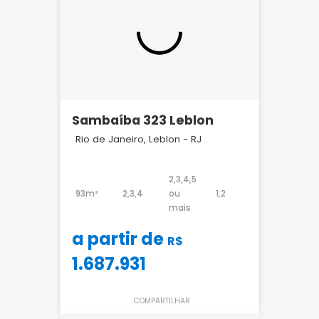
Sambaíba 323 Leblon
Rio de Janeiro, Leblon - RJ
2,3,4,5
93m²
2,3,4
ou
1,2
mais
a partir de
R$
1.687.931
COMPARTILHAR