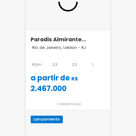
Paradis Almirante
Guilhem Leblon
Rio de Janeiro, Leblon - RJ
62m²
2,3
2,3
1
a partir de
R$
2.467.000
COMPARTILHAR
Lançamento