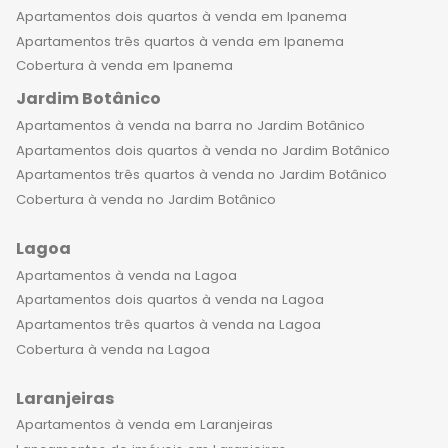
infraestrutura de Laranjeiras é
Apartamentos dois quartos à venda em Ipanema
excelente, com uma ampla rede de
Apartamentos três quartos à venda em Ipanema
serviços e comércios, facilitando a
Cobertura à venda em Ipanema
rotina dos moradores. O bairro é
Jardim Botânico
arborizado, com ruas largas e calmas,
Apartamentos à venda na barra no Jardim Botânico
proporcionando um ambiente
Apartamentos dois quartos à venda no Jardim Botânico
tranquilo e seguro para todos. Além
Apartamentos três quartos à venda no Jardim Botânico
disso, o bairro conta com uma
Cobertura à venda no Jardim Botânico
localização privilegiada, próximo ao
centro do Rio de Janeiro e com fácil
Lagoa
acesso a diversas regiões da cidade.
Apartamentos à venda na Lagoa
Ao adquirir um apartamento de luxo
Apartamentos dois quartos à venda na Lagoa
em Laranjeiras, você está investindo
Apartamentos três quartos à venda na Lagoa
em um imóvel que certamente
Cobertura à venda na Lagoa
valorizará com o tempo. O bairro é
um dos mais procurados para quem
Laranjeiras
busca qualidade de vida e segurança,
Apartamentos à venda em Laranjeiras
e os imóveis de alto padrão são