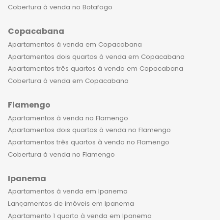
venda em Laranjeiras oferecem
Cobertura à venda no Botafogo
diversas opções. Alguns
Copacabana
empreendimentos contam com
áreas de lazer completas, piscinas,
Apartamentos à venda em Copacabana
playgrounds, salões de festas, espaço
Apartamentos dois quartos à venda em Copacabana
kids, entre outras facilidades. O bairro
Apartamentos três quartos à venda em Copacabana
histórico, repleto de prédios antigos e
Cobertura à venda em Copacabana
preservados, dá um toque especial à
Flamengo
vida urbana moderna. Alguns
empreendimentos de luxo à venda
Apartamentos à venda no Flamengo
em Laranjeiras estão localizados em
Apartamentos dois quartos à venda no Flamengo
prédios históricos, o que torna a
Apartamentos três quartos à venda no Flamengo
experiência de morar neles ainda
Cobertura à venda no Flamengo
mais incrível. Os apartamentos são
Ipanema
reformados e equipados com
tecnologia de ponta, preservando a
Apartamentos à venda em Ipanema
arquitetura original e agregando
Lançamentos de imóveis em Ipanema
ainda mais valor ao imóvel. A
Apartamento 1 quarto à venda em Ipanema