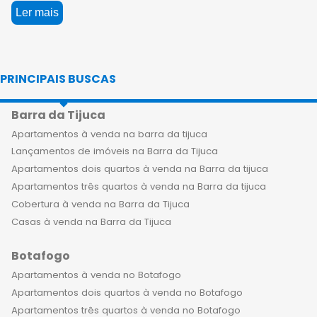
Rio de Janeiro, onde você encontra
Ler mais
conforto, requinte e sofisticação. Os
imóveis de alto padrão à venda em
Laranjeiras oferecem uma
PRINCIPAIS BUSCAS
experiência única de moradia, com
espaços elegantes e exclusivos,
Barra da Tijuca
garantindo qualidade de vida e bem-
estar. Morar em um empreendimento
Apartamentos à venda na barra da tijuca
de luxo em Laranjeiras é uma
Lançamentos de imóveis na Barra da Tijuca
sensação indescritível. Você pode
Apartamentos dois quartos à venda na Barra da tijuca
experimentar uma vida sofisticada,
Apartamentos três quartos à venda na Barra da tijuca
com design moderno e acabamentos
Cobertura à venda na Barra da Tijuca
de alto padrão. A sensação de morar
Casas à venda na Barra da Tijuca
em um apartamento exclusivo, com
Botafogo
vista privilegiada da cidade, é de fato
algo especial. Para famílias que
Apartamentos à venda no Botafogo
buscam um lar espaçoso, os
Apartamentos dois quartos à venda no Botafogo
apartamentos de alto padrão à
Apartamentos três quartos à venda no Botafogo