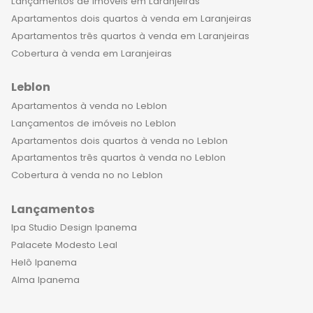
Lançamentos de imóveis em Laranjeiras
altamente valorizados no mercado
Apartamentos dois quartos à venda em Laranjeiras
imobiliário. Não perca mais tempo,
Apartamentos três quartos à venda em Laranjeiras
venha conhecer os apartamentos de
Cobertura à venda em Laranjeiras
luxo à venda em Laranjeiras e viva
uma experiência única de moradia. O
Leblon
bairro histórico, a infraestrutura, a
Apartamentos à venda no Leblon
segurança e a sofisticação dos
Lançamentos de imóveis no Leblon
empreendimentos irão encantar
Apartamentos dois quartos à venda no Leblon
você e sua família. Aproveite esta
Apartamentos três quartos à venda no Leblon
oportunidade e invista no seu bem-
Cobertura à venda no no Leblon
estar!
Lançamentos
Ipa Studio Design Ipanema
Palacete Modesto Leal
Helô Ipanema
Alma Ipanema