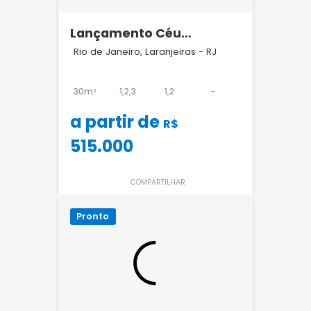
Lançamento Céu
Laranjeiras
Rio de Janeiro, Laranjeiras - RJ
30m²
1,2,3
1,2
-
a partir de
R$
515.000
COMPARTILHAR
Pronto