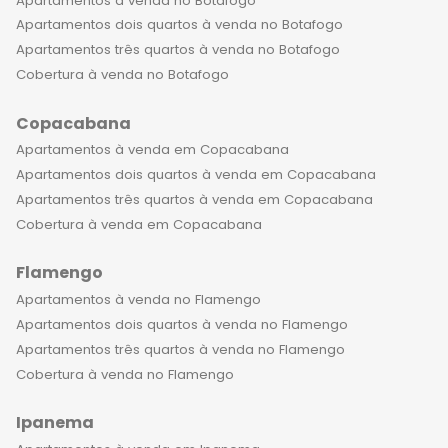
venda no Jardim Botânico no Rio de
Apartamentos à venda no Botafogo
Janeiro é uma experiência única e
Apartamentos dois quartos à venda no Botafogo
inesquecível. Com uma vista
Apartamentos três quartos à venda no Botafogo
deslumbrante da cidade e das
Cobertura à venda no Botafogo
montanhas, você se sentirá em um
Copacabana
verdadeiro oásis urbano. Além disso, o
bairro conta com uma excelente
Apartamentos à venda em Copacabana
localização e facilidades de acesso,
Apartamentos dois quartos à venda em Copacabana
proporcionando comodidade e
Apartamentos três quartos à venda em Copacabana
praticidade no seu dia a dia.
Cobertura à venda em Copacabana
Segurança é uma das principais
Flamengo
preocupações das famílias que
buscam por um lar de luxo. Os
Apartamentos à venda no Flamengo
condomínios no Jardim Botânico
Apartamentos dois quartos à venda no Flamengo
oferecem sistemas de segurança
Apartamentos três quartos à venda no Flamengo
avançados, incluindo câmeras de
Cobertura à venda no Flamengo
vigilância, portarias com controle de
Ipanema
acesso e monitoramento 24 horas.