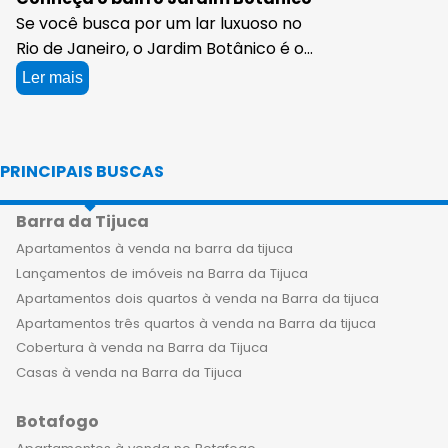
Se você busca por um lar luxuoso no
Rio de Janeiro, o Jardim Botânico é o
lugar perfeito para você e sua família.
Ler mais
Com imóveis de alto padrão à venda,
o bairro oferece uma infraestrutura
completa e um estilo de vida
PRINCIPAIS BUSCAS
sofisticado para aqueles que buscam
exclusividade e conforto. Os
Barra da Tijuca
apartamentos de luxo à venda no
Jardim Botânico contam com design
Apartamentos à venda na barra da tijuca
contemporâneo, acabamentos finos
Lançamentos de imóveis na Barra da Tijuca
e amplas áreas de lazer privativas.
Apartamentos dois quartos à venda na Barra da tijuca
Aqui, você encontra um espaço que
Apartamentos três quartos à venda na Barra da tijuca
combina sofisticação com conforto,
Cobertura à venda na Barra da Tijuca
criando um ambiente perfeito para
Casas à venda na Barra da Tijuca
você e sua família. Morar em um dos
Botafogo
empreendimentos de alto padrão à