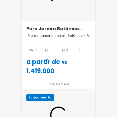
Puro Jardim Botânico
Casas Inteligentes
Rio de Janeiro, Jardim Botânico - RJ
40m²
1,2
1,2,3
1
a partir de
R$
1.419.000
COMPARTILHAR
Lançamento