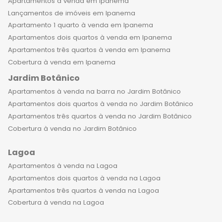
Você pode desfrutar de sua casa
Apartamentos à venda em Ipanema
com total tranquilidade e privacidade.
Lançamentos de imóveis em Ipanema
Além disso, o bairro conta com uma
Apartamento 1 quarto à venda em Ipanema
infraestrutura completa, com opções
Apartamentos dois quartos à venda em Ipanema
de lazer, cultura, compras e serviços
Apartamentos três quartos à venda em Ipanema
de alta qualidade. Desde os jardins do
Cobertura à venda em Ipanema
icônico Jardim Botânico até os
Jardim Botânico
shoppings e restaurantes mais
Apartamentos à venda na barra no Jardim Botânico
sofisticados da cidade, você encontra
Apartamentos dois quartos à venda no Jardim Botânico
tudo o que precisa para viver com
Apartamentos três quartos à venda no Jardim Botânico
excelência. Não perca mais tempo
Cobertura à venda no Jardim Botânico
procurando por um lar que atenda a
todas as suas expectativas. Entre em
Lagoa
contato agora e agende uma visita
Apartamentos à venda na Lagoa
aos apartamentos de luxo à venda no
Apartamentos dois quartos à venda na Lagoa
Jardim Botânico. Aqui, você
Apartamentos três quartos à venda na Lagoa
encontrará um lar que supera todas
Cobertura à venda na Lagoa
as suas expectativas e que oferece