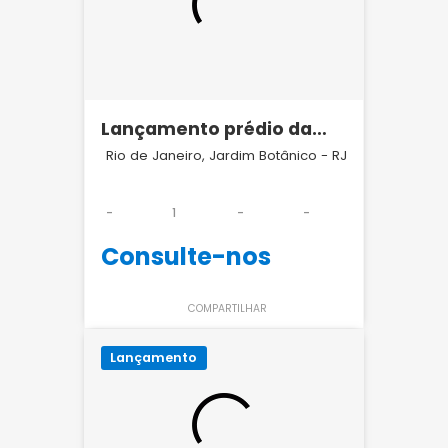
Lançamento prédio da
Rede Globo no Jardim
Rio de Janeiro, Jardim Botânico - RJ
Botânico
-
1
-
-
Consulte-nos
COMPARTILHAR
Lançamento