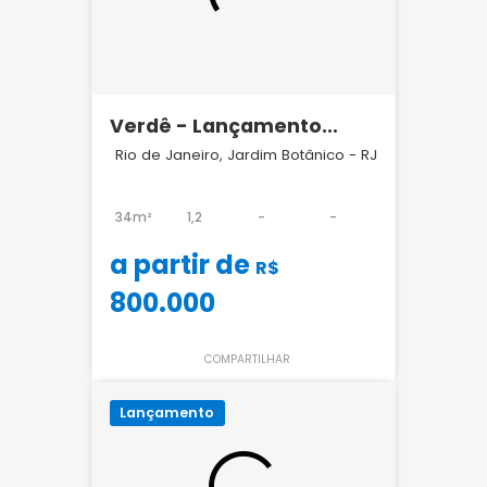
Verdê - Lançamento
Jardim Botânico
Rio de Janeiro, Jardim Botânico - RJ
34m²
1,2
-
-
a partir de
R$
800.000
COMPARTILHAR
Lançamento