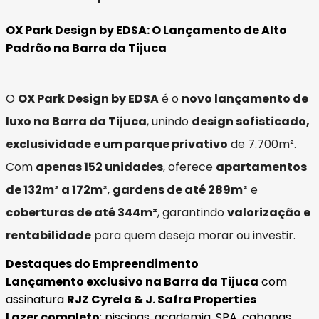
OX Park Design by EDSA: O Lançamento de Alto
Padrão na Barra da Tijuca
O
OX Park Design by EDSA
é o
novo lançamento de
luxo na Barra da Tijuca
, unindo
design sofisticado,
exclusividade e um parque privativo
de 7.700m².
Com
apenas 152 unidades
, oferece
apartamentos
de 132m² a 172m²
,
gardens de até 289m²
e
coberturas de até 344m²
, garantindo
valorização e
rentabilidade
para quem deseja morar ou investir.
Destaques do Empreendimento
Lançamento exclusivo na Barra da Tijuca
com
assinatura
RJZ Cyrela & J. Safra Properties
Lazer completo
: piscinas, academia, SPA, cabanas