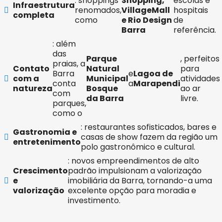
: shoppings
Shopping,
escolas e
Infraestrutura
renomados,
VillageMall
hospitais
completa
como
e Rio Design
de
Barra
referência.
: além
das
Parque
, perfeitos
praias, a
Contato
Natural
para
Barra
e
Lagoa de
com a
Municipal
atividades
conta
a
Marapendi
natureza
Bosque
ao ar
com
da Barra
livre.
parques,
como o
: restaurantes sofisticados, bares e
Gastronomia e
casas de show fazem da região um
entretenimento
polo gastronômico e cultural.
: novos empreendimentos de alto
Crescimento
padrão impulsionam a valorização
e
imobiliária da Barra, tornando-a uma
valorização
excelente opção para moradia e
investimento.