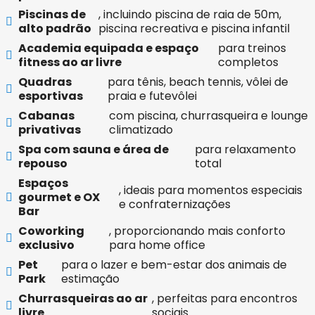
Piscinas de
, incluindo piscina de raia de 50m,
alto padrão
piscina recreativa e piscina infantil
Academia equipada e espaço
para treinos
fitness ao ar livre
completos
Quadras
para tênis, beach tennis, vôlei de
esportivas
praia e futevôlei
Cabanas
com piscina, churrasqueira e lounge
privativas
climatizado
Spa com sauna e área de
para relaxamento
repouso
total
Espaços
, ideais para momentos especiais
gourmet e OX
e confraternizações
Bar
Coworking
, proporcionando mais conforto
exclusivo
para home office
Pet
para o lazer e bem-estar dos animais de
Park
estimação
Churrasqueiras ao ar
, perfeitas para encontros
livre
sociais