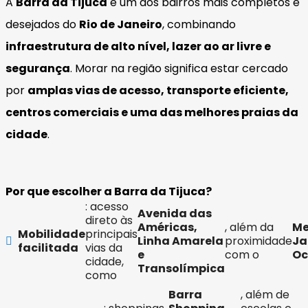
A
Barra da Tijuca
é um dos bairros mais completos e
desejados do
Rio de Janeiro
, combinando
infraestrutura de alto nível, lazer ao ar livre e
segurança
. Morar na região significa estar cercado
por
amplas vias de acesso, transporte eficiente,
centros comerciais e uma das melhores praias da
cidade
.
Por que escolher a Barra da Tijuca?
: acesso
Avenida das
direto às
Américas,
, além da
Me
Mobilidade
principais
Linha Amarela
proximidade
Ja
facilitada
vias da
e
com o
Oc
cidade,
Transolímpica
como
Barra
, além de