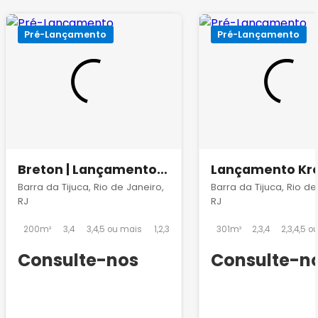
Pré-Lançamento
Pré-Lançamento
Breton | Lançamento
Lançamento Kr
na Barra da Tijuca
Barra da Tijuca, Rio de Janeiro,
Barra da Tijuca, Rio de
RJ
RJ
200m²
3,4
3,4,5 ou mais
1,2,3
301m²
2,3,4
2,3,4,5 o
Consulte-nos
Consulte-n