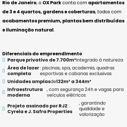
Rio de Janeiro
, o
OX Park
conta com
apartamentos
de 3 e 4 quartos, gardens e coberturas
, todos com
acabamentos premium, plantas bem distribuídas
e iluminação natural
.
Diferenciais do empreendimento
Parque privativo de 7.700m²
integrado à natureza
Área de lazer
: piscinas, spa, academia, quadras
completa
esportivas e cabanas exclusivas
Unidades amplas
de
132m² a 344m²
Infraestrutura
, com segurança 24h e vagas para
moderna
veículos elétricos
, garantindo
Projeto assinado por RJZ
qualidade e
Cyrela e J. Safra Properties
valorização