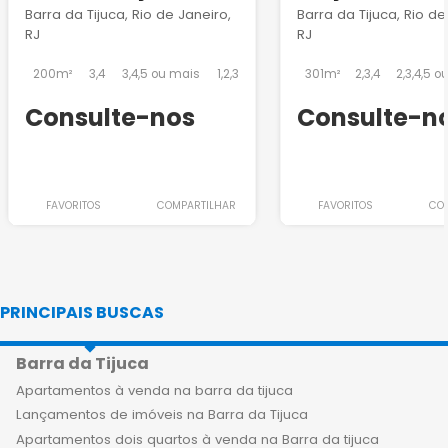
na Barra da Tijuca
Barra da Tijuca, Rio de Janeiro,
Barra da Tijuca, Rio de
RJ
RJ
200m²
3,4
3,4,5 ou mais
1,2,3
301m²
2,3,4
2,3,4,5 o
Consulte-nos
Consulte-n
FAVORITOS
COMPARTILHAR
FAVORITOS
CO
PRINCIPAIS BUSCAS
Barra da Tijuca
Apartamentos à venda na barra da tijuca
Lançamentos de imóveis na Barra da Tijuca
Apartamentos dois quartos à venda na Barra da tijuca