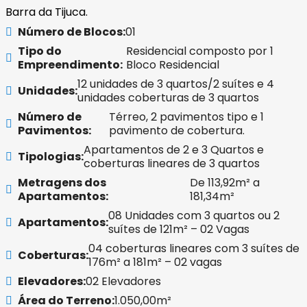
Barra da Tijuca.
Número de Blocos:
01
Tipo do
Residencial composto por 1
Empreendimento:
Bloco Residencial
12 unidades de 3 quartos/2 suítes e 4
Unidades:
unidades coberturas de 3 quartos
Número de
Térreo, 2 pavimentos tipo e 1
Pavimentos:
pavimento de cobertura.
Apartamentos de 2 e 3 Quartos e
Tipologias:
coberturas lineares de 3 quartos
Metragens dos
De 113,92m² a
Apartamentos:
181,34m²
08 Unidades com 3 quartos ou 2
Apartamentos:
suítes de 121m² – 02 Vagas
04 coberturas lineares com 3 suítes de
Coberturas:
176m² a 181m² – 02 vagas
Elevadores:
02 Elevadores
Área do Terreno:
1.050,00m²