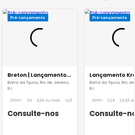
Pré-Lançamento
Pré-Lançamento
Breton | Lançamento
Lançamento Kr
na Barra da Tijuca
Barra da Tijuca, Rio de Janeiro,
Barra da Tijuca, Rio de
RJ
RJ
200m²
3,4
3,4,5 ou mais
1,2,3
301m²
2,3,4
2,3,4,5 o
Consulte-nos
Consulte-n