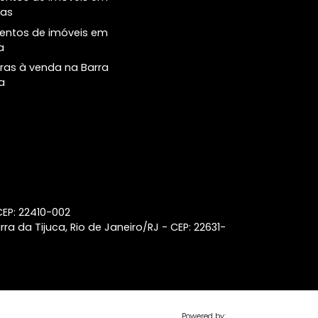
Principais buscas
Central de
Atendimento
Casas à venda na Barra da
Tijuca
Número de Conta
(21) 2018-7006
Apartamentos de 1 quarto à
venda em Ipanema
Coberturas à venda no
Botafogo
Coberturas à venda no
Leblon
Lançamentos de imóveis em
Laranjeiras
Lançamentos de imóveis em
Ipanema
Coberturas à venda na Barra
da Tijuca