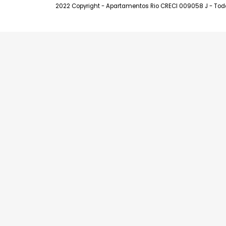
Endereços
Leblon - Av A
Ipanema - Ru
Barra da Tiju
004
2022 Copyright - Apartamentos Rio CRECI 009058 J