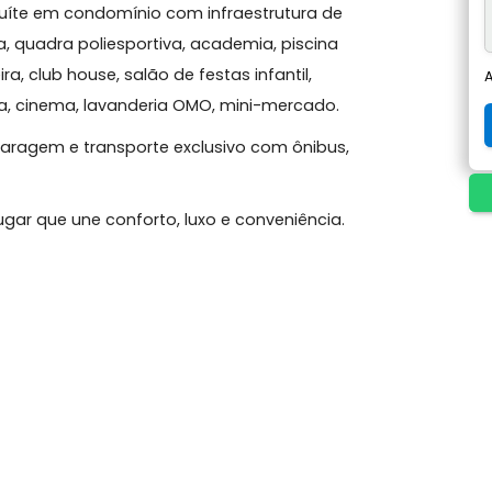
do 1 suíte em condomínio com infraestrutura de
e areia, quadra poliesportiva, academia, piscina
rasqueira, club house, salão de festas infantil,
uedoteca, cinema, lavanderia OMO, mini-mercado.
s de garagem e transporte exclusivo com ônibus,
um lugar que une conforto, luxo e conveniência.