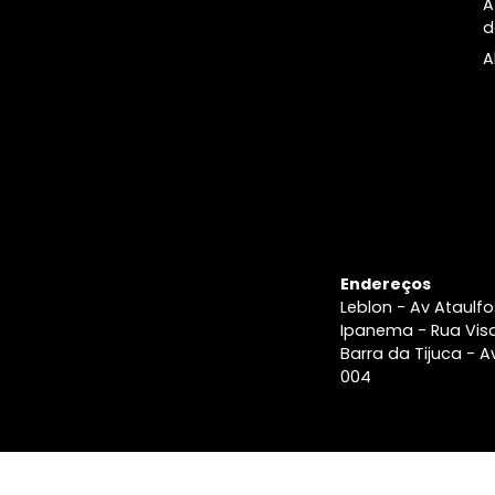
A Imobiliári
Blog e
últimas
notícias
Imobiliária n
Rio
Anuncie seu
Imóvel