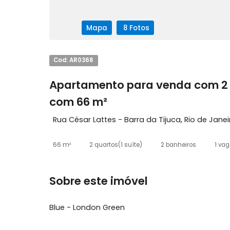
Mapa
8 Fotos
Cod: AR0368
Apartamento para venda com
com 66 m²
Rua César Lattes - Barra da Tijuca, Rio de
66 m²
2 quartos
(1 suíte)
2 banheiros
Sobre este imóvel