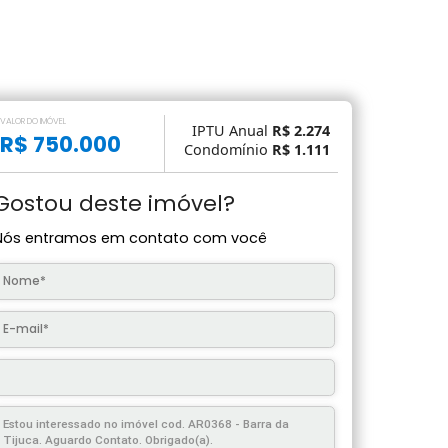
VALOR DO IMÓVEL
IPTU Anual
R$ 2.
R$ 750.000
Condomínio
R$ 1.
Gostou deste imóvel?
Nós entramos em contato com você