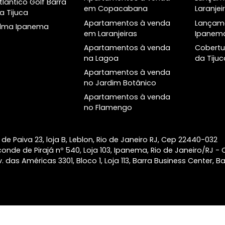
a
Lançamentos no
Bairros
Rio
Apartamentos à venda
Lançamentos
em Ipanema
Imóveis prontos
Apartamentos à venda
o
no Leblon
Helô Ipanema
Apartamentos à venda
Ipa Studios Design
na Barra da Tijuca
Ipanema
Apartamentos à venda
Palacete Modesto
no Botafogo
Leal Laranjeiras
Apartamentos à venda
Atlântico Golf Barra
em Copacabana
da Tijuca
Apartamentos à venda
Alma Ipanema
em Laranjeiras
Apartamentos à venda
na Lagoa