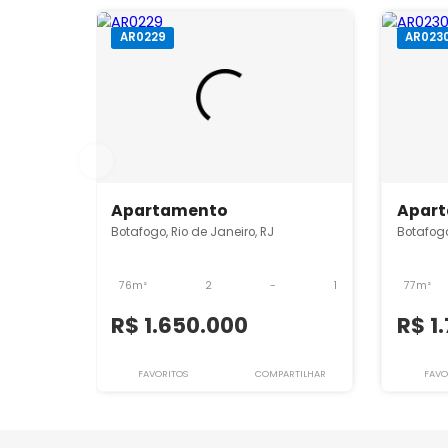
Sua Imobiliária no Rio de Ja
A Apartamentos Rio é a
imobiliária digita
especialmente na região da Zona Sul e Ba
lançamentos é na Apartamentos Rio.
Imóveis semelhantes em
Bo
AR0229