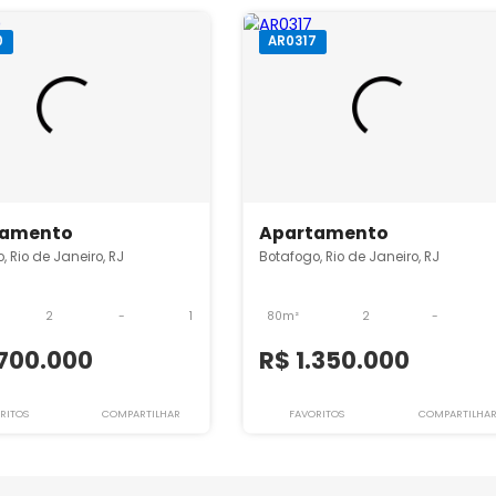
neiro
l
especializada na cidade do Rio de Janeiro,
rra da Tijuca.
Imóveis à venda
prontos ou
tafogo
AR0230
AR0317