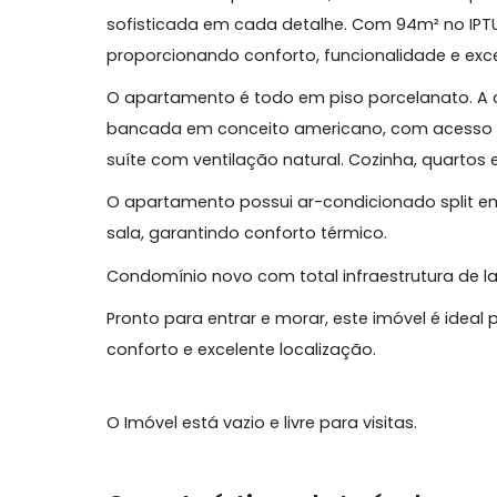
Charmoso apartamento em prédio novo 
Localizado no quinto andar, este belís
sofisticada em cada detalhe. Com 94m² n
proporcionando conforto, funcionalidade
O apartamento é todo em piso porcelana
bancada em conceito americano, com ace
suíte com ventilação natural. Cozinha, q
O apartamento possui ar-condicionado sp
sala, garantindo conforto térmico.
Condomínio novo com total infraestrutura
Pronto para entrar e morar, este imóvel 