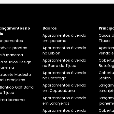
Apartamento
Apartamento
otafogo, Rio de Janeiro, RJ
Botafogo, Rio de Jane
77m²
2
-
1
80m²
2
R$ 1.700.000
R$ 1.350.0
FAVORITOS
COMPARTILHAR
FAVORITOS