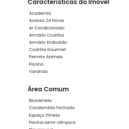
conforto e excelente localização.
O Imóvel está vazio e livre para visitas.
Características do Imóvel
Academia
Acesso 24 Horas
Ar Condicionado
Armário Cozinha
Armário Embutido
Cozinha Gourmet
Permite Animais
Piscina
Varanda