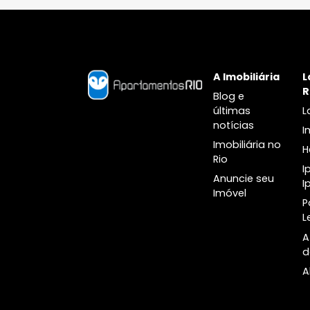
Apartamento
Botafogo, Rio de Janeiro, RJ
B
76m²
2
-
1
R$ 1.650.000
FAVORITOS
COMPARTILHAR