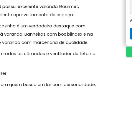
– 2 vagas – 94m²
simo apartamento une charme e modernização
o IPTU possui excelente varanda Gourmet,
 e excelente aproveitamento de espaço.
to. A cozinha é um verdadeiro destaque com
sso à varanda. Banheiros com box blindex e na
uartos e varanda com marcenaria de qualidade.
lit em todos os cômodos e ventilador de teto na
 de lazer.
é ideal para quem busca um lar com personalidade,