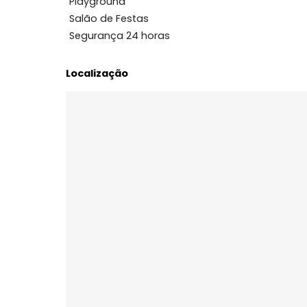
Área Comum
Bicicletário
Condomínio Fechado
Espaço fitness
Piscina semi-olímpica
Playground
Salão de Festas
Segurança 24 horas
Localização