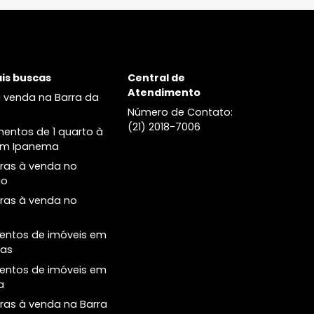
Apartamento
iro, RJ
Botafogo, Rio de Janeiro, RJ
-
2
82m²
2
-
1
00
R$ 1.690.000
COMPARTILHAR
FAVORITOS
COMPARTILHAR