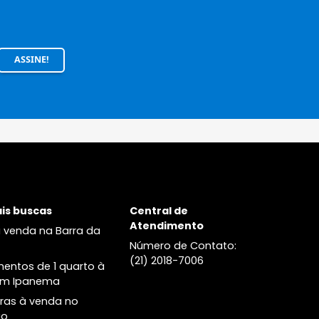
 fique por
feirões e
ASSINE!
acidade
.