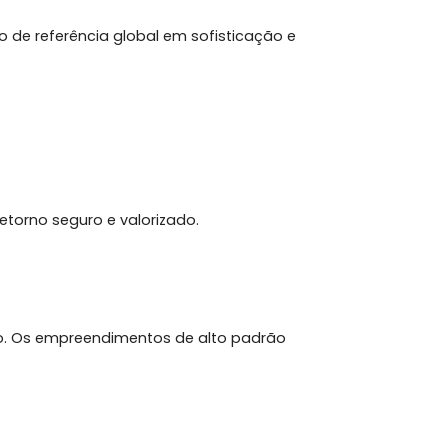
ém um ponto de referência global em sofisticação e
ema oferece:
ue buscam retorno seguro e valorizado.
os no mercado. Os empreendimentos de alto padrão