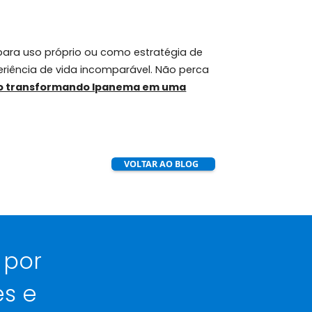
is o apelo imobiliário do bairro. Melhorias em
 continue em alta, com expectativas de valorização
mundo. Seja para uso próprio ou como estratégia de
o e uma experiência de vida incomparável. Não perca
os que estão transformando Ipanema em uma
VOLTAR AO BLOG