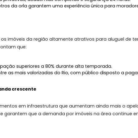
ão de:
ecem design exclusivo e tecnologia de ponta.
scinas privativas, academias completas e segurança 
cos metros da orla garantem uma experiência única pa
orada
torna os imóveis da região altamente atrativos para 
ntes apontam que:
 de ocupação superiores a 80% durante alta temporada
o entre as mais valorizadas do Rio, com público dispo
a e demanda crescente