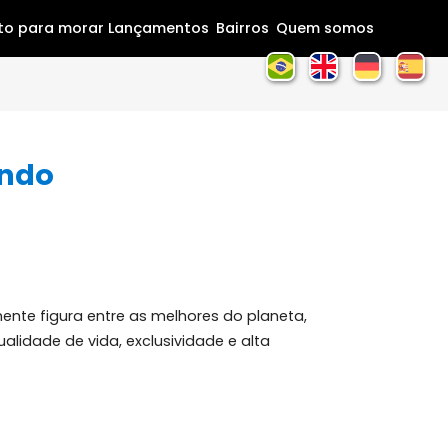
Home
Pronto para morar
Lançamentos
Bairros
Que
 do mundo
ximo.
constantemente figura entre as melhores do planeta,
ão entre qualidade de vida, exclusividade e alta