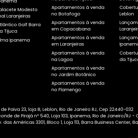
a
Lançamentos no
Bairros
Rio
Apartamentos à venda
Lançamentos
em Ipanema
Imóveis prontos
Apartamentos à venda
o
no Leblon
Helô Ipanema
Apartamentos à venda
Ipa Studios Design
na Barra da Tijuca
Ipanema
Apartamentos à venda
Palacete Modesto
no Botafogo
Leal Laranjeiras
Apartamentos à venda
Atlântico Golf Barra
em Copacabana
da Tijuca
Apartamentos à venda
Alma Ipanema
em Laranjeiras
Apartamentos à venda