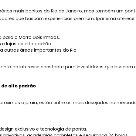
l
s cenários mais bonitos do Rio de Janeiro, mas tamb
as e moradores que buscam experiências premium, Ipan
m vista para o Morro Dois Irmãos.
rantes e lojas de alto padrão.
bairro a outras áreas importantes do Rio.
 um ponto de interesse constante para investidores q
óveis de alto padrão
ueles próximos à praia, estão entre os mais desejad