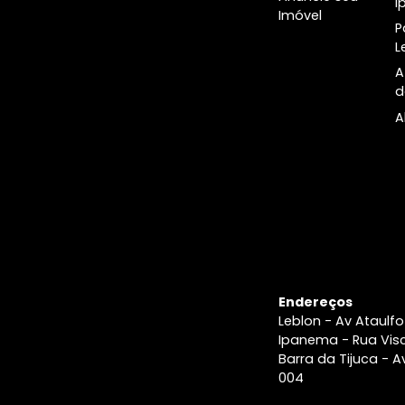
A Imobiliári
Blog e
últimas
notícias
Imobiliária n
Rio
Anuncie seu
Imóvel