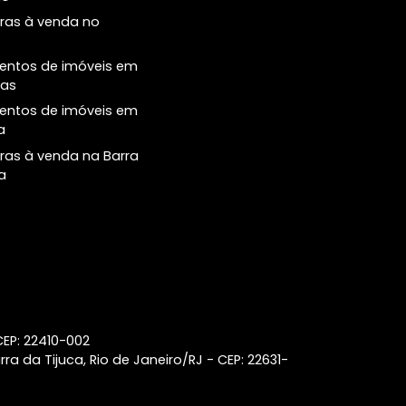
Principais buscas
Central de
Atendimento
Casas à venda na Barra da
Tijuca
Número de Conta
(21) 2018-7006
Apartamentos de 1 quarto à
venda em Ipanema
Coberturas à venda no
Botafogo
Coberturas à venda no
Leblon
Lançamentos de imóveis em
Laranjeiras
Lançamentos de imóveis em
Ipanema
Coberturas à venda na Barra