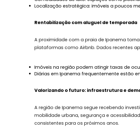
nessa área apresentam uma combinaç
Arquitetura moderna: projetos que ofer
Comodidades de luxo: espaços como pi
Localização estratégica: imóveis a pou
Rentabilização com aluguel de temp
A proximidade com a praia de Ipanema 
plataformas como Airbnb. Dados rece
Imóveis na região podem atingir taxas
Diárias em Ipanema frequentemente estã
Valorizando o futuro: infraestrutur