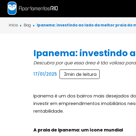
Início
Blog
Ipanema: investindo ao lado da melhor pr
Ipanema: investind
Descubra por que essa área é tão valio
2
min de leitura
17/01/2025
Ipanema é um dos bairros mais desejad
investir em empreendimentos imobiliári
rentabilidade.