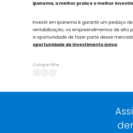
A região de Ipanema segue recebendo i
mobilidade urbana, segurança e acessi
consistentes para os próximos anos.
Ipanema, a melhor praia e o melhor i
Investir em Ipanema é garantir um peda
rentabilização, os empreendimentos de
a oportunidade de fazer parte desse m
oportunidade de investimento única
.
Compartilhe