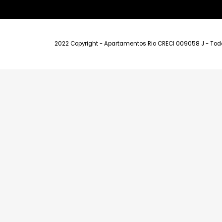
Endereços
Leblon - Av A
Ipanema - Ru
Barra da Tiju
004
2022 Copyright - Apartamentos Rio CRECI 009058 J