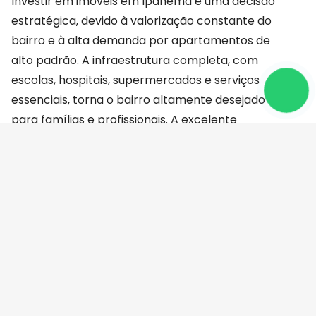
Investir em imóveis em Ipanema é uma decisão
estratégica, devido à valorização constante do
bairro e à alta demanda por apartamentos de
alto padrão. A infraestrutura completa, com
escolas, hospitais, supermercados e serviços
essenciais, torna o bairro altamente desejado
para famílias e profissionais. A excelente
localização, aliada à qualidade dos imóveis e à
proximidade com pontos turísticos e áreas de
lazer, faz de Ipanema uma das melhores opções
para quem busca investir em imóveis na Zona Sul
do Rio de Janeiro. A valorização imobiliária é
garantida pela reputação do bairro como um dos
mais prestigiados e bem localizados da cidade,
oferecendo um retorno seguro e atrativo para os
investidores.