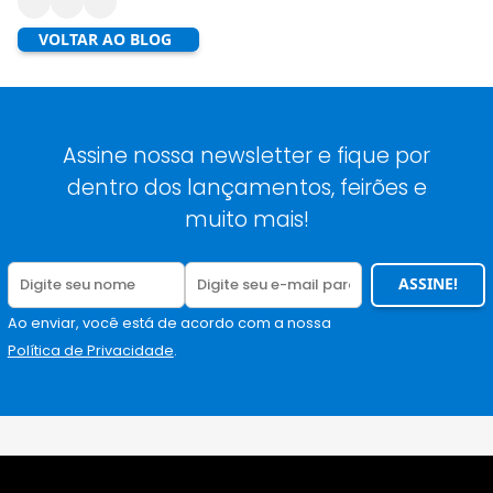
VOLTAR AO BLOG
Assine nossa newsletter e fique por
dentro dos lançamentos, feirões e
muito mais!
ASSINE!
Ao enviar, você está de acordo com a nossa
Política de Privacidade
.